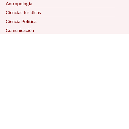
Antropología
Ciencias Jurídicas
Ciencia Política
Comunicación
Demografía
Economía
Geografía
Historia
Psicología Social
Relaciones Internacionales
Sociología