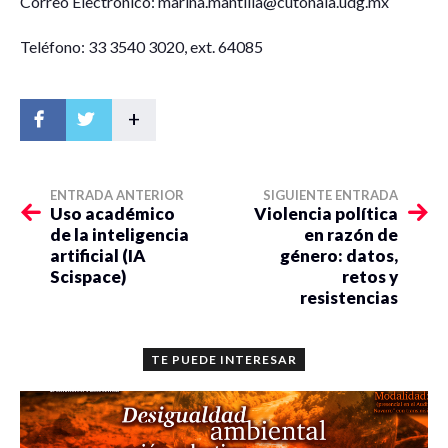
Correo Electrónico: marina.mantilla@cutonala.udg.mx
Teléfono: 33 3540 3020, ext. 64085
+
ENTRADA ANTERIOR
SIGUIENTE ENTRADA
Uso académico
Violencia política
de la inteligencia
en razón de
artificial (IA
género: datos,
Scispace)
retos y
resistencias
TE PUEDE INTERESAR