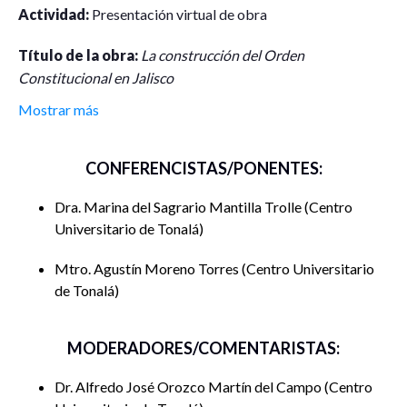
Actividad:
Presentación virtual de obra
Título de la obra:
La construcción del Orden
Constitucional en Jalisco
Mostrar más
Autores:
Agustin Moreno Torres & Marina Mantilla Trolle
Presenta
: Dr. Alfredo José Orozco Martín del Campo
CONFERENCISTAS/PONENTES:
Lugar:
Centro Universitario de Tonalá,
Dra. Marina del Sagrario Mantilla Trolle
Centro
Universitario de Tonalá
Enlace:
https://udg-mxzoom.us/j/89948842823
Mtro. Agustín Moreno Torres
Centro Universitario
ID 89948842823
de Tonalá
Facebook
: www.facebook.com/DCSDFMI
MODERADORES/COMENTARISTAS:
Fecha:
09 de octubre 12:00 hrs.
Dr. Alfredo José Orozco Martín del Campo
Centro