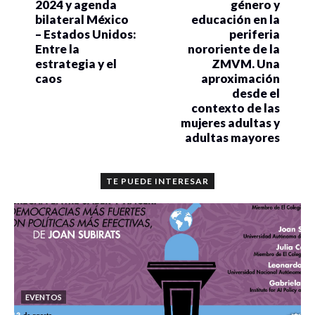
2024 y agenda
género y
bilateral México
educación en la
– Estados Unidos:
periferia
Entre la
nororiente de la
estrategia y el
ZMVM. Una
caos
aproximación
desde el
contexto de las
mujeres adultas y
adultas mayores
TE PUEDE INTERESAR
EVENTOS