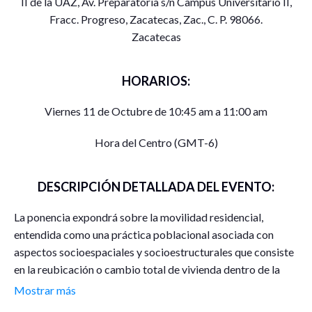
II de la UAZ, Av. Preparatoria s/n Campus Universitario II,
Fracc. Progreso, Zacatecas, Zac., C. P. 98066.
Zacatecas
HORARIOS:
Viernes 11 de Octubre de 10:45 am a 11:00 am
Hora del Centro (GMT-6)
DESCRIPCIÓN DETALLADA DEL EVENTO:
La ponencia expondrá sobre la movilidad residencial,
entendida como una práctica poblacional asociada con
aspectos socioespaciales y socioestructurales que consiste
en la reubicación o cambio total de vivienda dentro de la
misma localidad, municipio o estado. La relevancia de este
Mostrar más
estudio es entender las causas, formas de adaptación y