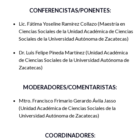
consecuencias poblacionales que se propician a partir de
CONFERENCISTAS/PONENTES:
esta problemática.
Lic. Fátima Yoseline Ramírez Collazo
Maestría en
Además, se describirán las particularidades de los factores
Ciencias Sociales de la Unidad Académica de Ciencias
socioambientales y condicionantes de los fenómenos
Sociales de la Universidad Autónoma de Zacatecas
sociales, tomando distintos aportes teóricos sociológicos
que estudian la identidad y la percepción social en relación
Dr. Luis Felipe Pineda Martínez
Unidad Académica
con el espacio, aplicando una metodología que permita
de Ciencias Sociales de la Universidad Autónoma de
entender los procesos internos de la movilidad residencial y
Zacatecas
su impacto en la sociedad.
MODERADORES/COMENTARISTAS:
Mtro. Francisco Frimario Gerardo Ávila Jasso
Unidad Académica de Ciencias Sociales de la
Universidad Autónoma de Zacatecas
COORDINADORES: