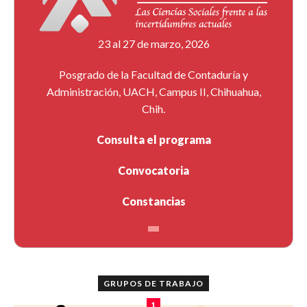
23 al 27 de marzo, 2026
Posgrado de la Facultad de Contaduría y
Administración, UACH, Campus II, Chihuahua,
Chih.
Consulta el programa
Convocatoria
Constancias
GRUPOS DE TRABAJO
1