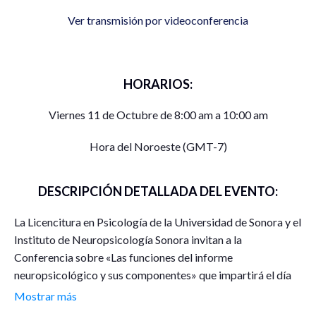
Ver transmisión por videoconferencia
HORARIOS:
Viernes 11 de Octubre de 8:00 am a 10:00 am
Hora del Noroeste (GMT-7)
DESCRIPCIÓN DETALLADA DEL EVENTO:
La Licencitura en Psicología de la Universidad de Sonora y el
Instituto de Neuropsicología Sonora invitan a la
Conferencia sobre «Las funciones del informe
neuropsicológico y sus componentes» que impartirá el día
viernes 11 de octubre a las 8am-10am de manera sincrónica
Mostrar más
desde la plataforma Zoom la Dra. Denisse Rodríguez