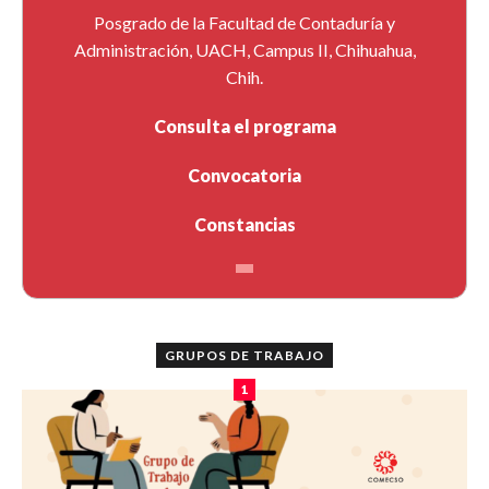
Posgrado de la Facultad de Contaduría y
Administración, UACH, Campus II, Chihuahua,
Chih.
Consulta el programa
Convocatoria
Constancias
GRUPOS DE TRABAJO
1