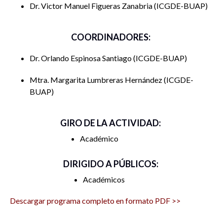
Dr. Victor Manuel Figueras Zanabria
ICGDE-BUAP
Organizan:
COORDINADORES:
Cuerpo Académico BUAP-CA-317. Dinámica Democrática
y Políticas Públicas
Dr. Orlando Espinosa Santiago
ICGDE-BUAP
Dr. Orlando Espinosa Santiago
Mtra. Margarita Lumbreras Hernández
ICGDE-
BUAP
Sede: ICGDE-BUAP
GIRO DE LA ACTIVIDAD:
Académico
DIRIGIDO A PÚBLICOS:
Académicos
Descargar programa completo en formato PDF >>