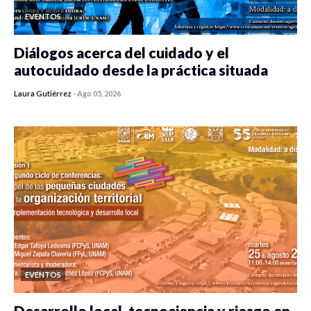
EVENTOS
Diálogos acerca del cuidado y el
autocuidado desde la práctica situada
Laura Gutiérrez
-
Ago 05, 2026
0 veces compartido
346 vistas
EVENTOS
Desarrollo local, tecnociencia y riesgo en