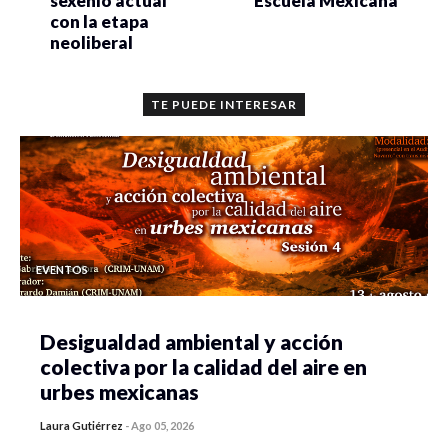
sexenio actual
Escuela Mexicana
con la etapa
neoliberal
TE PUEDE INTERESAR
EVENTOS
Desigualdad ambiental y acción
colectiva por la calidad del aire en
urbes mexicanas
Laura Gutiérrez
-
Ago 05, 2026