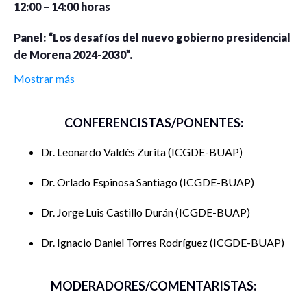
12:00 – 14:00 horas
Panel: “Los desafíos del nuevo gobierno presidencial
de Morena 2024-2030”.
Mostrar más
Ponentes:
Dr. Leonardo Valdés Zurita. Secretario de Investigación y
CONFERENCISTAS/PONENTES:
Estudios de Posgrado del ICGDE-BUAP
Dr. Leonardo Valdés Zurita
ICGDE-BUAP
Dr. Jorge Castillo Durán. Director del ICGDE-BUAP
Dr. Orlado Espinosa Santiago
ICGDE-BUAP
Dr. Orlando Espinosa Santiago. Coordinador del Centro de
Estudios de Política del ICGDE-BUAP
Dr. Jorge Luis Castillo Durán
ICGDE-BUAP
Dr. Ignacio Daniel Torres Rodríguez
ICGDE-BUAP
Dr. Ignacio Daniel Torres Rodríguez. ICGDE-BUAP
Moderador: Dr. Víctor Manuel Figueras Zanabria
MODERADORES/COMENTARISTAS:
Modalidad: Presencial