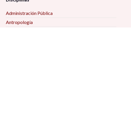
Administración Pública
Antropología
Ciencias Jurídicas
Ciencia Política
Comunicación
Demografía
Economía
Geografía
Historia
Psicología Social
Relaciones Internacionales
Sociología