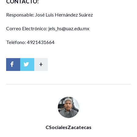
CONTACTO:
Responsable: José Luis Hernández Suárez
Correo Electrónico: jels_hs@uaz.edu.mx
Teléfono: 4921431664
+
CSocialesZacatecas