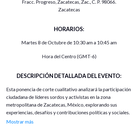
Fracc. Progreso, Zacatecas, Zac., C. P. 98066.
Zacatecas
HORARIOS:
Martes 8 de Octubre de 10:30 am a 10:45 am
Hora del Centro (GMT-6)
DESCRIPCIÓN DETALLADA DEL EVENTO:
Esta ponencia de corte cualitativo analizará la participación
ciudadana de líderes sordos y activistas en la zona
metropolitana de Zacatecas, México, explorando sus
experiencias, desafíos y contribuciones políticas y sociales.
Se utilizarán entrevistas y análisis de documentos para
Mostrar más
recopilar datos. La viabilidad está garantizada por el acceso
a la comunidad local y las redes de apoyo existentes, lo que