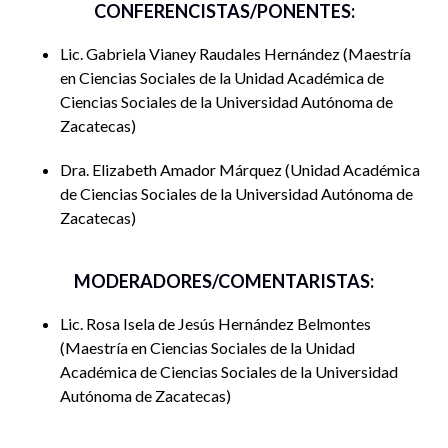
CONFERENCISTAS/PONENTES:
facilita la recolección de información clave. El estudio
contribuirá a entender cómo estos líderes están superando
Lic. Gabriela Vianey Raudales Hernández
Maestría
barreras estructurales y promoviendo una mayor inclusión
en Ciencias Sociales de la Unidad Académica de
en su entorno.
Ciencias Sociales de la Universidad Autónoma de
Zacatecas
Dra. Elizabeth Amador Márquez
Unidad Académica
de Ciencias Sociales de la Universidad Autónoma de
Zacatecas
MODERADORES/COMENTARISTAS:
Lic. Rosa Isela de Jesús Hernández Belmontes
Maestría en Ciencias Sociales de la Unidad
Académica de Ciencias Sociales de la Universidad
Autónoma de Zacatecas