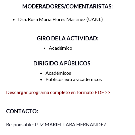
y su compromiso con la transformación social,
MODERADORES/COMENTARISTAS:
promoviendo un diálogo abierto y constructivo entre los
Dra. Rosa María Flores Martínez
UANL
distintos actores involucrados en la generación de
conocimiento y la intervención en problemáticas complejas.
Además, se busca que este evento sea un espacio propicio
GIRO DE LA ACTIVIDAD:
para la reflexión crítica y la creación de nuevas iniciativas
Académico
que contribuyan al bienestar social y al desarrollo social.
DIRIGIDO A PÚBLICOS:
Académicos
Públicos extra-académicos
Descargar programa completo en formato PDF >>
CONTACTO:
Responsable: LUZ MARIEL LARA HERNANDEZ