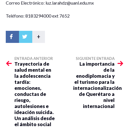
Correo Electrónico: luz.larahdz@uanl.edu.mx
Teléfono: 8183294000 ext 7652
+
ENTRADA ANTERIOR
SIGUIENTE ENTRADA
Trayectoria de
La importancia
salud mental en
de la
la adolescencia
enodiplomacia y
tardía:
el turismo para la
emociones,
internacionalización
conductas de
de Querétaro a
riesgo,
nivel
autolesiones e
internacional
ideación suicida.
Un análisis desde
el ámbito social