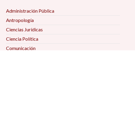
Administración Pública
Antropología
Ciencias Jurídicas
Ciencia Política
Comunicación
Demografía
Economía
Geografía
Historia
Psicología Social
Relaciones Internacionales
Sociología