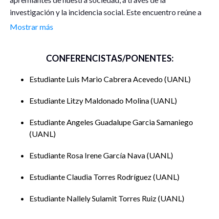
investigación y la incidencia social. Este encuentro reúne a
investigadores, académicos, profesionales y estudiantes
Mostrar más
con el propósito de analizar, discutir y generar propuestas
de intervención que contribuyan a la solución de
CONFERENCISTAS/PONENTES:
problemáticas complejas.
Estudiante Luis Mario Cabrera Acevedo
UANL
Durante el evento, se presentarán avances y resultados de
investigaciones recientes, se discutirán enfoques teóricos y
Estudiante Litzy Maldonado Molina
UANL
metodológicos innovadores, y se propondrán estrategias
para la incidencia social basada en evidencia. A través de
Estudiante Angeles Guadalupe Garcia Samaniego
conferencias magistrales, mesas de discusión,
UANL
conversatorios presentaciones de investigaciones, las y los
Estudiante Rosa Irene García Nava
UANL
participantes tendrán la oportunidad de compartir sus
conocimientos, intercambiar experiencias y construir redes
Estudiante Claudia Torres Rodríguez
UANL
de colaboración que fortalezcan su capacidad de
intervención en la realidad social.
Estudiante Nallely Sulamit Torres Ruiz
UANL
El encuentro se caracteriza por su enfoque interdisciplinario