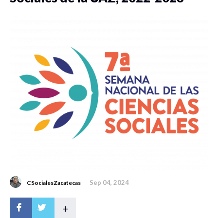
Sep 04, 2024
CSocialesZacatecas
+