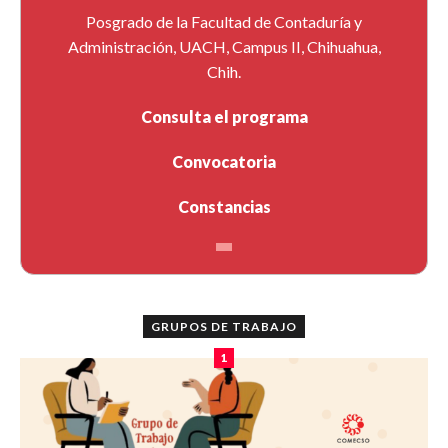
Posgrado de la Facultad de Contaduría y
Administración, UACH, Campus II, Chihuahua,
Chih.
Consulta el programa
Convocatoria
Constancias
GRUPOS DE TRABAJO
1