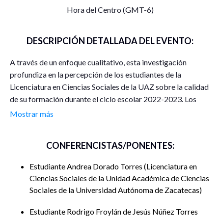
Hora del Centro (GMT-6)
DESCRIPCIÓN DETALLADA DEL EVENTO:
A través de un enfoque cualitativo, esta investigación
profundiza en la percepción de los estudiantes de la
Licenciatura en Ciencias Sociales de la UAZ sobre la calidad
de su formación durante el ciclo escolar 2022-2023. Los
resultados obtenidos, basados en sus propias voces,
Mostrar más
permiten comprender de manera más profunda sus
experiencias y expectativas, y así, orientar acciones de
CONFERENCISTAS/PONENTES:
mejora en la educación superior.
Estudiante Andrea Dorado Torres
Licenciatura en
Ciencias Sociales de la Unidad Académica de Ciencias
Sociales de la Universidad Autónoma de Zacatecas
Estudiante Rodrigo Froylán de Jesús Núñez Torres