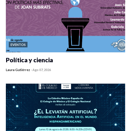
EVENTOS
Política y ciencia
Laura Gutiérrez
-
Ago 07, 2026
0 veces compartido
467 vistas