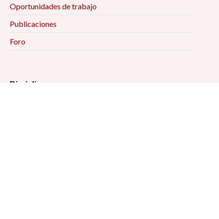
Oportunidades de trabajo
Publicaciones
Foro
Disciplinas
Administración Pública
Antropología
Ciencias Jurídicas
Ciencia Política
Comunicación
Demografía
Economía
Geografía