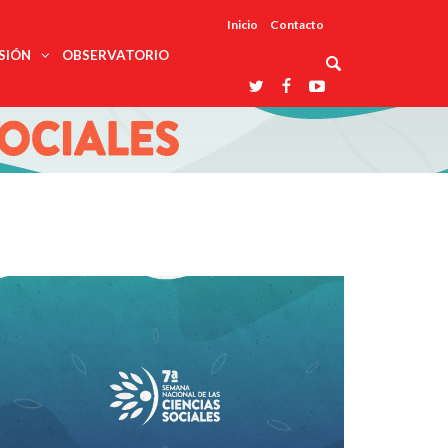
Inicio
Contacto
SIÓN
OBSERVATORIO
Asociaciones
udios
profesionales
onales
Grupos de
Reconoce
arrollo
trabajo
ar
La UDUALC
rcultural
os
A La
Redes
Universidad
cación
temáticas
De México
odología
Laboratorios
tico
En Su 475
as ciencias
Aniversario
nacionales
ales
Entidades
afines
d pública
ajo social
ismo