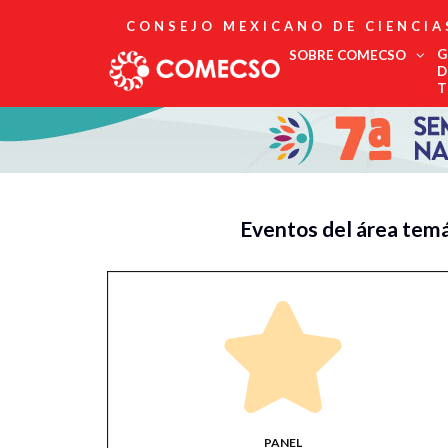
CONSEJO MEXICANO DE CIENCIA
G
SOBRE COMECSO
D
T
Afiliación
Asociados
Directorio
Estatutos
Fundadores
Eventos del área temá
Publicaciones
Comité Editorial
Boletín
PANEL