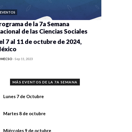
EVENTOS
rograma de la 7a Semana
acional de las Ciencias Sociales
el 7 al 11 de octubre de 2024,
éxico
OMECSO
-
Sep 11, 2023
MÁS EVENTOS DE LA 7A SEMANA
Lunes 7 de Octubre
ecomendaciones,
Martes 8 de octubre
sis sobre situación de calle desde la
ensaje de bienvenida a la 7a Semana
Miércoles 9 de octubre
rspectiva multidisciplinaria de la