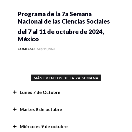
Programa de la 7a Semana
Nacional de las Ciencias Sociales
del 7 al 11 de octubre de 2024,
México
COMECSO
-
Sep 11, 2023
MÁS EVENTOS DE LA 7A SEMANA
Lunes 7 de Octubre
Recomendaciones,
Martes 8 de octubre
Tesis sobre situación de calle desde la
Mensaje de bienvenida a la 7a Semana Nacional
Miércoles 9 de octubre
perspectiva multidisciplinaria de la
de las Ciencias Sociales,