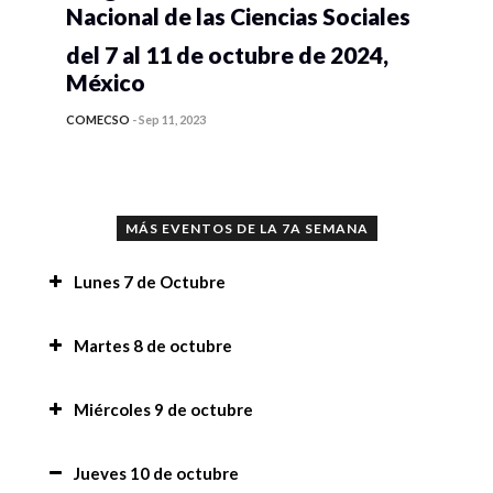
Nacional de las Ciencias Sociales
del 7 al 11 de octubre de 2024,
México
COMECSO
-
Sep 11, 2023
MÁS EVENTOS DE LA 7A SEMANA
Lunes 7 de Octubre
Recomendaciones,
Martes 8 de octubre
Tesis sobre situación de calle desde la
Mensaje de bienvenida a la 7a Semana Nacional
Miércoles 9 de octubre
perspectiva multidisciplinaria de la
de las Ciencias Sociales,
investigación-acción,
Mensaje de bienvenida a la 7a Semana Nacional
Jueves 10 de octubre
Avances sobre el estado del arte de la edad
de las Ciencias Sociales,