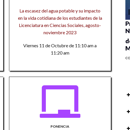
La escasez del agua potable y su impacto
en la vida cotidiana de los estudiantes de la
P
Licenciatura en Ciencias Sociales, agosto-
N
noviembre 2023
d
Viernes 11 de Octubre de 11:10 am a
M
11:20 am
C
R
Te
M
PONENCIA
pe