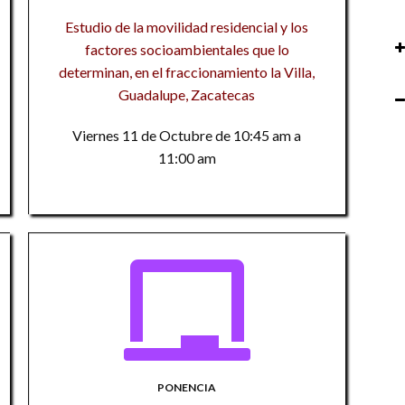
Na
in
Estudio de la movilidad residencial y los
M
factores socioambientales que lo
Av
Na
Re
determinan, en el fraccionamiento la Villa,
cu
M
n
Guadalupe, Zacatecas
C
Na
Hi
Viernes 11 de Octubre de 10:45 am a
Mé
d
C
Mé
11:00 am
i
ci
Im
F
U
he
d
an
d
ac
ci
D
en
N
P
C
in
¿m
Ci
i
U
Co
Ci
A
b
r
am
La
c
PONENCIA
di