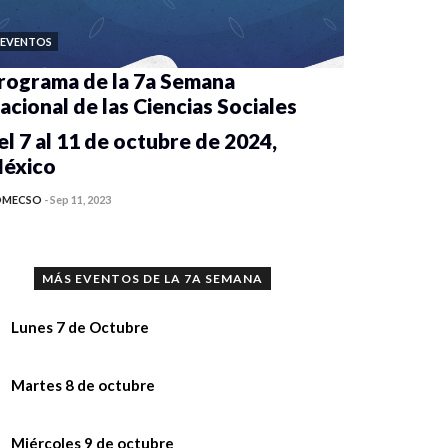
EVENTOS
rograma de la 7a Semana
acional de las Ciencias Sociales
el 7 al 11 de octubre de 2024,
éxico
OMECSO
-
Sep 11, 2023
MÁS EVENTOS DE LA 7A SEMANA
Lunes 7 de Octubre
ecomendaciones,
Martes 8 de octubre
sis sobre situación de calle desde la
ensaje de bienvenida a la 7a Semana
Miércoles 9 de octubre
rspectiva multidisciplinaria de la