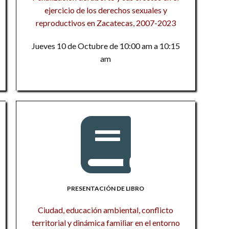
S
P
ejercicio de los derechos sexuales y
di
in
In
reproductivos en Zacatecas, 2007-2023
E
S
c
g
in
Jueves 10 de Octubre de 10:00 am a 10:15
L
co
am
D
l
M
Cu
ci
P
S
in
Tr
C
c
L
a
en
M
ed
D
P
Hi
Cu
d
Tr
Tr
Tr
s
In
D
PRESENTACIÓN DE LIBRO
M
c
Cu
M
Ciudad, educación ambiental, conflicto
P
territorial y dinámica familiar en el entorno
P
L
S