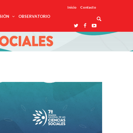
Inicio
Contacto
SIÓN
OBSERVATORIO
Asociaciones
udios
profesionales
onales
Grupos de
Reconoce
arrollo
trabajo
ar
La UDUALC
rcultural
os
A La
Redes
Universidad
cación
temáticas
De México
odología
Laboratorios
tico
En Su 475
as ciencias
Aniversario
nacionales
ales
Entidades
afines
d pública
ajo social
ismo