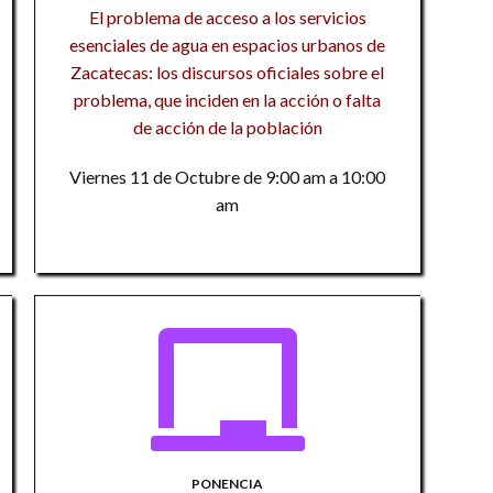
ec
La
El problema de acceso a los servicios
An
El
Un
esenciales de agua en espacios urbanos de
ir
de
Zacatecas: los discursos oficiales sobre el
P
M
problema, que inciden en la acción o falta
Es
El
de acción de la población
La
de
C
R
P
Viernes 11 de Octubre de 9:00 am a 10:00
im
In
La
Av
am
E
R
cu
L
im
un
Ed
Ac
la
L
H
An
in
ir
La
I
P
e
L
d
me
un
n
N
Fa
An
PONENCIA
P