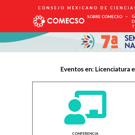
CONSEJO MEXICANO DE CIENCIA
G
SOBRE COMECSO
D
T
Afiliación
Asociados
Directorio
Estatutos
Fundadores
Eventos en: Licenciatura 
Publicaciones
Comité Editorial
Boletín
CONFERENCIA