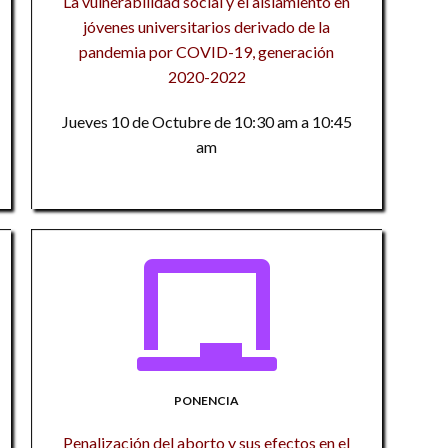
La vulnerabilidad social y el aislamiento en
ac
pe
jóvenes universitarios derivado de la
El
P
pandemia por COVID-19, generación
ri
Vi
a
Po
2020-2022
pe
A
L
Jueves 10 de Octubre de 10:30 am a 10:45
Co
en
am
El
in
De
ed
de
d
in
Mé
Es
T
ci
In
In
he
R
am
d
Z
La
c
U
t
El
L
ri
in
Ci
S
PONENCIA
I
In
Es
De
Penalización del aborto y sus efectos en el
In
pr