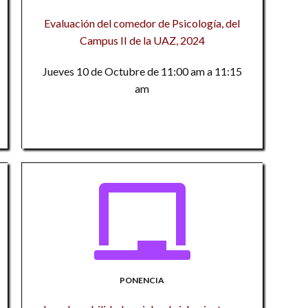
S
Jo
ir
a
Evaluación del comedor de Psicología, del
In
H
P
Campus II de la UAZ, 2024
Co
Ac
Ec
Av
in
Jueves 10 de Octubre de 11:00 am a 11:15
H
e
cu
am
El
I
G
Hi
ri
d
ac
d
n
C
C
N
I
Co
in
C
Ac
Tr
H
s
Mé
M
C
ci
R
I
he
PONENCIA
c
d
Re
d
en
n
ci