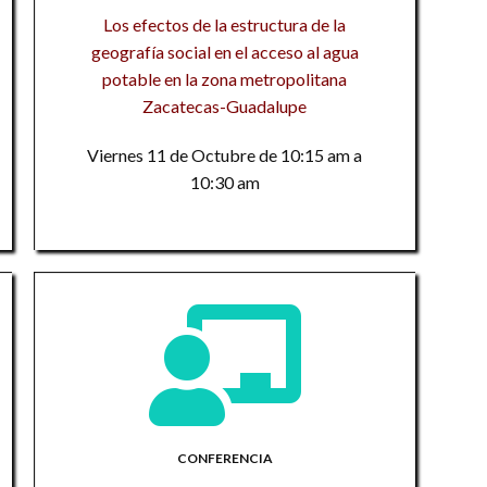
di
Los efectos de la estructura de la
Co
H
La
geografía social en el acceso al agua
H
Di
Un
potable en la zona metropolitana
Di
¿
ps
Zacatecas-Guadalupe
ps
B
El
C
Viernes 11 de Octubre de 10:15 am a
de
C
Gi
I
10:30 am
I
t
La
A
R
A
A
op
im
op
di
El
L
El
Ed
l
in
l
Pr
N
L
La
¿m
un
CONFERENCIA
Un
C