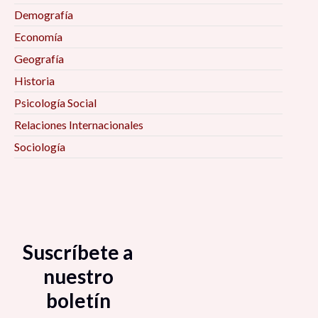
Etarios, 11:00 am
Demografía
Economía
Aportes y trayectorias del trabajo femenino en
Geografía
la industria del vino. Retos y perspectivas, 11:00
Historia
am
Psicología Social
Las nanotecnologías en México, 11:00 am
Relaciones Internacionales
Sociología
El manejo y gestión del recurso hídrico para el
consumo dentro del ámbito doméstico y
agrícola en el municipio de Villa Gonzales
Ortega, Zacatecas, 11:00 am
Suscríbete a
El territorio y el espacio como categorías
analíticas en la investigación social, 11:00 am
nuestro
boletín
La pérdida de identidad histórica de los