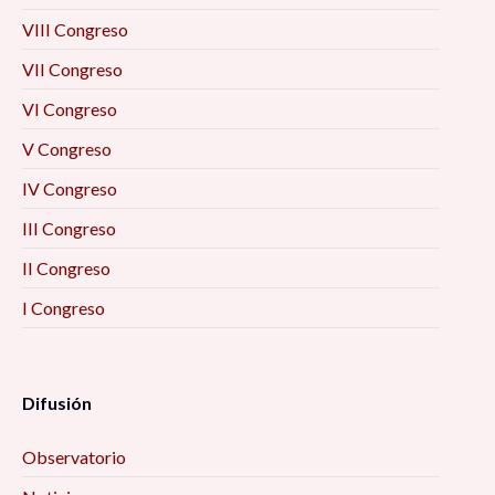
La protección ambiental y los desafíos
VIII Congreso
económicos en la agenda pública de Jalisco,
10:00 am
VII Congreso
VI Congreso
Breve reflexión sobre por qué abolir la
V Congreso
prostitución, 10:00 am
IV Congreso
Trabajadoras domésticas. Apuntes teóricos y
III Congreso
resultados de un estudio de caso en Zacatecas,
10:00 am
II Congreso
I Congreso
El proyecto de investigación desde la
experiencia del investigador, 10:00 am
Difusión
Un foro para cuidar, 10:00 am
Observatorio
Arañas, plantas y bebidas para curar el Tifus.