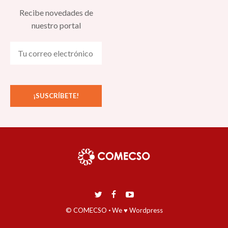
habitantes del Centro Histórico de la Ciudad de
Recibe novedades de
Zacatecas como factor de despoblamiento, la
nuestro portal
situación durante los años 2002-2022, 11:15 am
Conferencia Crisis de gobernanza y migración
en Ecuador. El giro neoliberal de Guillermo
Lasso, 11:30 am
La vulnerabilidad social y el aislamiento en
jóvenes universitarios derivado de la pandemia
COVID 19 generación (2020-2022), 11:30 am
Crecimiento económico y pandemia. Una
reflexión del impacto macroeconómico en
México y sus posibles soluciones, 12:00 pm
© COMECSO
·
We ♥ Wordpress
El México de la 4T frente a la Ciencia política y