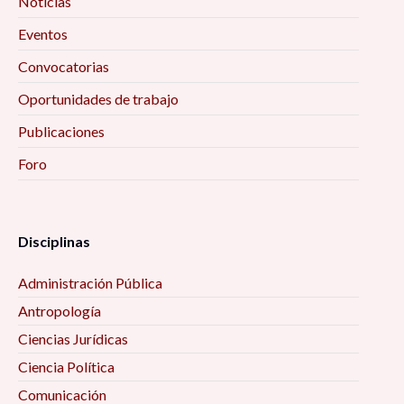
Noticias
Las respuestas de la gente a la epidemia de
1891-1893 en San Luis Potosí, 10:00 am
Eventos
Convocatorias
Oaxaca en transición: cambio de gobierno y 4T,
Oportunidades de trabajo
10:00 am
Publicaciones
Bauman a Debate, 10:00 am
Foro
Retos y Perspectivas de la Agenda de
Investigación de las Ciencias Sociales en México,
Disciplinas
10:00 am
Administración Pública
Territorio, Vida y Hikuri: aproximación
Antropología
multidimensional a partir del estudio de caso de
Ciencias Jurídicas
un megaproyecto avícola en Wirikuta, 11:00 am
Ciencia Política
Encuentro Interinstitucional sobre Estudios
Comunicación