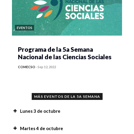
EVENTOS
Programa de la 5a Semana
Nacional de las Ciencias Sociales
COMECSO
-
Sep 12, 2022
MÁS EVENTOS DE LA 5A SEMANA
Lunes 3 de octubre
Exposición de carteles científicos de
Martes 4 de octubre
Investigación en Comunicación, 8:30 am