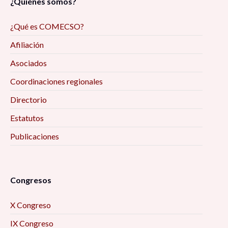
¿Quiénes somos?
violencia y la desesperanza, 10:00 am
¿Qué es COMECSO?
Feminismos y masculinidades: Mitos y
Afiliación
realidades, 10:00 am
Asociados
Emociones y política contenciosa I, 10:00 am
Coordinaciones regionales
Directorio
Empleo informal en México, 10:00 am
Estatutos
Publicaciones
1er Coloquio Internacional para Jóvenes
Investigador@s sobre Emociones y Activismos
de Base, 10:00 am
Congresos
Sexualidad Digital: Sexting en la juventud de
Torreón, Coahuila, 10:00 am
X Congreso
IX Congreso