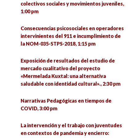
La función social de las Ciencias sociales, 6:00
colectivos sociales y movimientos juveniles,
académicos universitarios, 6:30 pm
pm
1:00 pm
Desapariciones Forzadas en México, una mirada
Representaciones Sociales e Imaginarios
Consecuencias psicosociales en operadores
desde el Cine, 7:30 pm
Colectivos de expresiones culturales urbanas
intervinientes del 911 e incumplimiento de
en Mazatlán: Freestyle, Kpop, Danza Urbana,
la NOM-035-STPS-2018, 1:15 pm
Diagnóstico comunitario participativo como
6:30 pm
recurso para la investigación social, 7:30 pm
Exposición de resultados del estudio de
mercado cualitativo del proyecto
«Mermelada Kuxtal: una alternativa
saludable con identidad cultural»., 2:30 pm
Narrativas Pedagógicas en tiempos de
COVID, 3:00 pm
La intervención y el trabajo con juventudes
en contextos de pandemia y encierro: