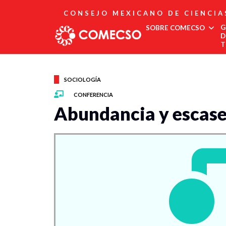
CONSEJO MEXICANO DE CIENCIA
G
SOBRE COMECSO
D
T
Afiliación
Asociados
SOCIOLOGÍA
Directorio
CONFERENCIA
Estatutos
Abundancia y escase
Fundadores
Publicaciones
Comité Editorial
Boletín