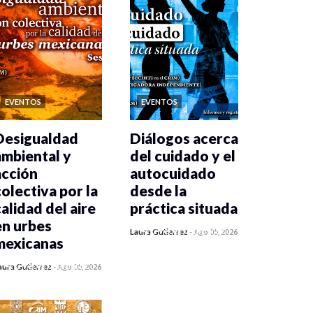
EVENTOS
EVENTOS
Desigualdad
Diálogos acerca
ambiental y
del cuidado y el
acción
autocuidado
colectiva por la
desde la
calidad del aire
práctica situada
en urbes
0 veces compartido
Laura Gutiérrez
-
Ago 05, 2026
mexicanas
406 vistas
0 veces compartido
aura Gutiérrez
-
Ago 05, 2026
409 vistas