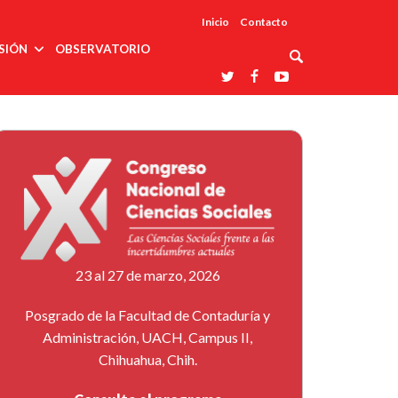
Inicio
Contacto
SIÓN
OBSERVATORIO
Asociaciones
udios
profesionales
onales
Grupos de
Reconoce
arrollo
trabajo
ar
La UDUALC
rcultural
os
A La
Redes
Universidad
cación
temáticas
De México
odología
Laboratorios
tico
En Su 475
as ciencias
Aniversario
nacionales
ales
Entidades
afines
d pública
23 al 27 de marzo, 2026
ajo social
ismo
Posgrado de la Facultad de Contaduría y
Administración, UACH, Campus II,
Chihuahua, Chih.