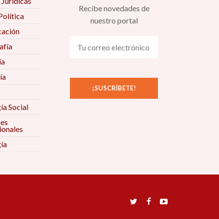
 Jurídicas
Recibe novedades de
Política
nuestro portal
ación
fía
ía
ía
ía Social
nes
ionales
ía