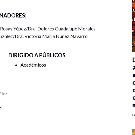
NADORES:
t Rosas Yépez/Dra. Dolores Guadalupe Morales
nzález/Dra. Victoria María Núñez Navarro
DIRIGIDO A PÚBLICOS:
Académicos
ález
x
L