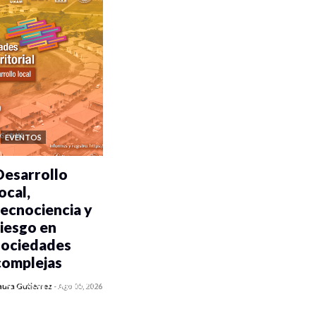
EVENTOS
Desarrollo
ocal,
tecnociencia y
riesgo en
sociedades
complejas
0 veces compartido
aura Gutiérrez
-
Ago 05, 2026
351 vistas