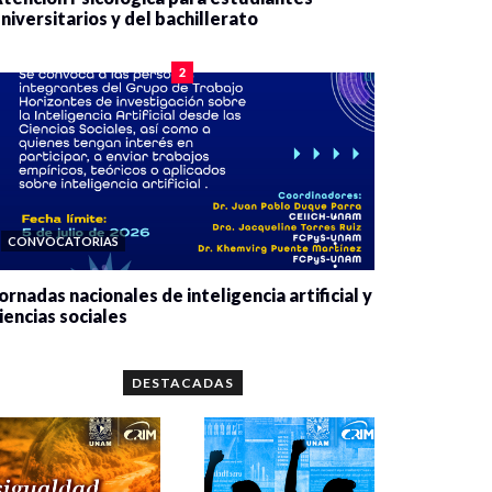
niversitarios y del bachillerato
0 veces compartido
2078 vistas
2
CONVOCATORIAS
ornadas nacionales de inteligencia artificial y
iencias sociales
0 veces compartido
5657 vistas
DESTACADAS