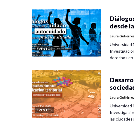
Diálogos
desde la
Laura Gutiérre
Universidad 
EVENTOS
Investigacio
derechos en
Desarrol
socieda
Laura Gutiérre
Universidad 
EVENTOS
Investigacio
las ciudade