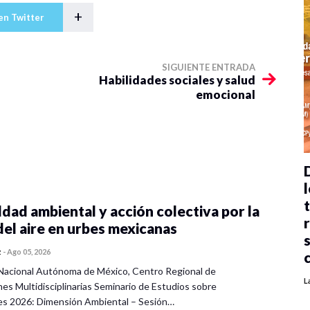
+
en Twitter
SIGUIENTE ENTRADA
Habilidades sociales y salud
emocional
l
dad ambiental y acción colectiva por la
del aire en urbes mexicanas
z
-
Ago 05, 2026
Nacional Autónoma de México, Centro Regional de
L
nes Multidisciplinarias Seminario de Estudios sobre
es 2026: Dimensión Ambiental – Sesión…