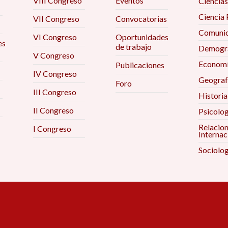
VIII Congreso
Eventos
Ciencias
Ciencia 
VII Congreso
Convocatorias
Comunic
VI Congreso
Oportunidades
es
de trabajo
Demogra
V Congreso
Econom
Publicaciones
IV Congreso
Geograf
Foro
III Congreso
Historia
II Congreso
Psicolog
Relacio
I Congreso
Internac
Sociolog