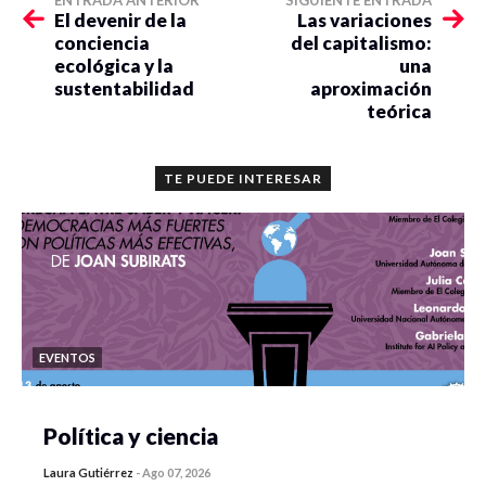
ENTRADA ANTERIOR
SIGUIENTE ENTRADA
El devenir de la
Las variaciones
conciencia
del capitalismo:
ecológica y la
una
sustentabilidad
aproximación
teórica
TE PUEDE INTERESAR
EVENTOS
Política y ciencia
Laura Gutiérrez
-
Ago 07, 2026