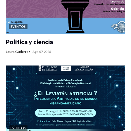
EVENTOS
Política y ciencia
Laura Gutiérrez
-
Ago 07, 2026
0 veces compartido
7 vistas
EVENTOS