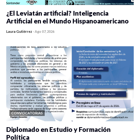
¿El Leviatán artificial? Inteligencia
Artificial en el Mundo Hispanoamericano
Laura Gutiérrez
-
Ago 07, 2026
0 veces compartido
22 vistas
CONVOCATORIAS
Diplomado en Estudio y Formación
Política