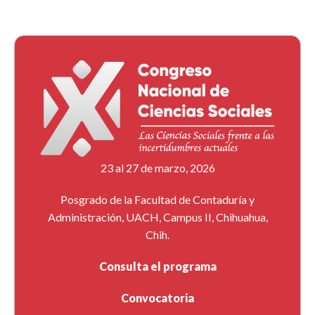
de la economía de las prácticas sociales
Por: Armando Ulises Cerón Martínez (UAEH), Blanca
Estela García Mejía (UAEH), Cecilia Nayeli Medina
Hernández (UAEH).
1.4.
Las combinatorias operativas de la red Bla Bla Car y
su representación en el campo social
Por Ramón Carlos Rocha Manilla
23 al 27 de marzo, 2026
Modera: Raúl Chavarría Sánchez Zúñiga (UAEH).
Posgrado de la Facultad de Contaduría y
Administración, UACH, Campus II, Chihuahua,
Conversatorios (Bloque 2)
Chih.
12:00 a 14:00 horas
Consulta el programa
2.1.
El panorama del campo de la formación docente en
Convocatoria
universidades de México, un socioanálisis bourdiano a