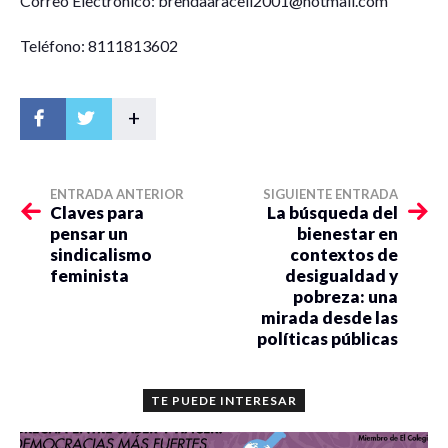
Correo Electrónico: brendaaraceli2001@hotmail.com
Teléfono: 8111813602
+
ENTRADA ANTERIOR
SIGUIENTE ENTRADA
Claves para
La búsqueda del
pensar un
bienestar en
sindicalismo
contextos de
feminista
desigualdad y
pobreza: una
mirada desde las
políticas públicas
TE PUEDE INTERESAR