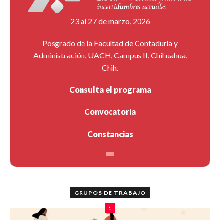
23 al 27 de marzo, 2026
Posgrado de la Facultad de Contaduría y
Administración, UACH, Campus II, Chihuahua,
Chih.
Consulta el programa
Convocatoria
Constancias
GRUPOS DE TRABAJO
1