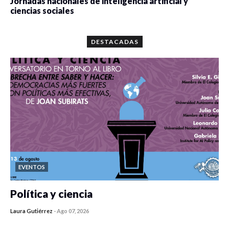
Jornadas nacionales de inteligencia artificial y
ciencias sociales
0 veces compartido
5664 vistas
DESTACADAS
EVENTOS
Política y ciencia
Laura Gutiérrez
-
Ago 07, 2026
0 veces compartido
104 vistas