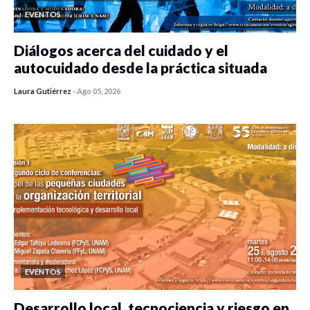
EVENTOS
Diálogos acerca del cuidado y el
autocuidado desde la práctica situada
Laura Gutiérrez
-
Ago 05, 2026
0 veces compartido
303 vistas
EVENTOS
Desarrollo local, tecnociencia y riesgo en