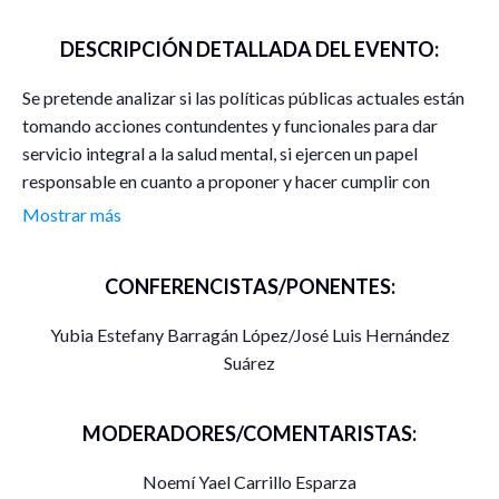
DESCRIPCIÓN DETALLADA DEL EVENTO:
Se pretende analizar si las políticas públicas actuales están
tomando acciones contundentes y funcionales para dar
servicio integral a la salud mental, si ejercen un papel
responsable en cuanto a proponer y hacer cumplir con
espacios laborales dignos, y aunado a ello oportunidades
Mostrar más
laborales en las que un joven pueda ingresar, desarrollar
ideas sobre los estragos que provoca la incertidumbre
CONFERENCISTAS/PONENTES:
laboral.
Yubia Estefany Barragán López/José Luis Hernández
Suárez
MODERADORES/COMENTARISTAS:
Noemí Yael Carrillo Esparza