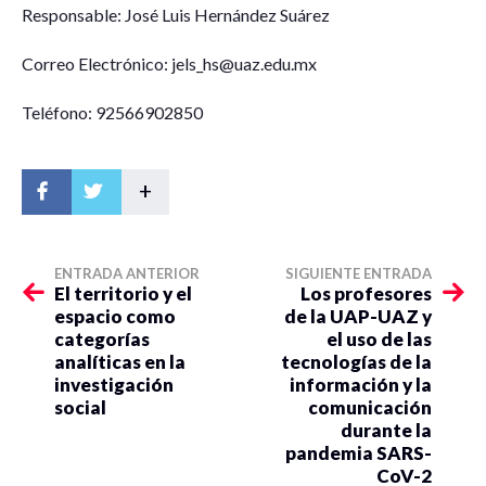
Responsable: José Luis Hernández Suárez
Correo Electrónico: jels_hs@uaz.edu.mx
Teléfono: 92566902850
+
ENTRADA ANTERIOR
SIGUIENTE ENTRADA
El territorio y el
Los profesores
espacio como
de la UAP-UAZ y
categorías
el uso de las
analíticas en la
tecnologías de la
investigación
información y la
social
comunicación
durante la
pandemia SARS-
CoV-2