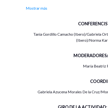
Mostrar más
A través de preguntas detonadoras, lxs ponentes r
las disciplinas de las Ciencias Sociales y su contr
perspectiva de sus investigaciones.
CONFERENCIS
Ponentes:
Tania Gordillo Camacho (Ibero)/Gabriela Ort
(Ibero)/Norma Karin
1. Tania Gordillo Camacho (Ibero)
“Programas públicos de cuidado infantil; una aproxi
MODERADORES/
políticas públicas y los estudios críticos de género
María Beatriz
2. Gabriela Ortiz Figueroa (Ibero)
“Violencia de Estado. Mujeres en el abismo de la pr
COORDI
3. Janer Manuel Balam Aguilar (Ibero)
“¿Qué tan crítica es la mirada de los varones? Ace
Gabriela Azucena Morales De la Cruz/Mon
diferentes”
GIRO DE LA ACTIVIDAD:
4. Norma Karina Villa Ayala (Ibero)