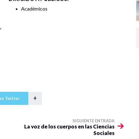
l ejercicio pleno de los derechos de las mujeres y
Académicos
 tiempo”
>
+
en Twitter
SIGUIENTE ENTRADA
La voz de los cuerpos en las Ciencias
Sociales