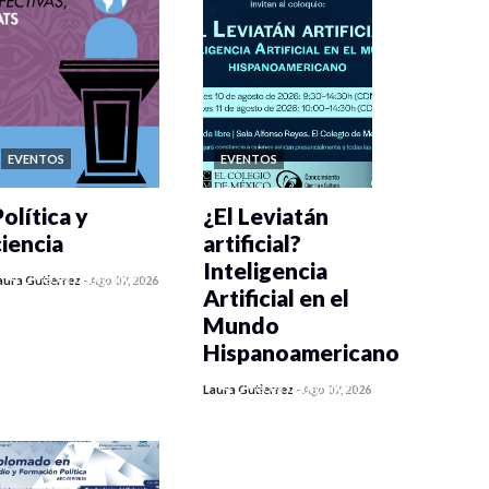
EVENTOS
EVENTOS
olítica y
¿El Leviatán
ciencia
artificial?
Inteligencia
0 veces compartido
aura Gutiérrez
-
Ago 07, 2026
Artificial en el
110 vistas
Mundo
Hispanoamericano
0 veces compartido
Laura Gutiérrez
-
Ago 07, 2026
133 vistas