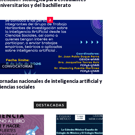
niversitarios y del bachillerato
0 veces compartido
2083 vistas
2
CONVOCATORIAS
ornadas nacionales de inteligencia artificial y
iencias sociales
0 veces compartido
5665 vistas
DESTACADAS