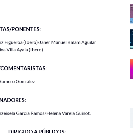
eflexionarán sobre el actual abordaje del género en
ibución a los cambios de paradigmas, desde la
TAS/PONENTES:
iz Figueroa (Ibero)/Janer Manuel Balam Aguilar
a Villa Ayala (Ibero)
mación desde la ciencia política, el análisis de
COMENTARISTAS:
”
 Romero González
isión y el género, las malas”
NADORES:
rcamientos analíticos y éticos para unos estudios
zeisela García Ramos/Helena Varela Guinot.
DIRIGIDO A PÚBLICOS: