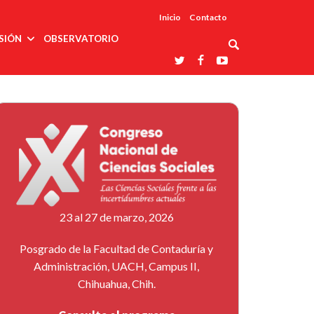
Inicio
Contacto
SIÓN
OBSERVATORIO
Asociaciones
udios
profesionales
onales
Grupos de
Reconoce
arrollo
trabajo
ar
La UDUALC
rcultural
os
A La
Redes
Universidad
cación
temáticas
De México
odología
Laboratorios
tico
En Su 475
as ciencias
Aniversario
nacionales
ales
Entidades
afines
d pública
23 al 27 de marzo, 2026
ajo social
ismo
Posgrado de la Facultad de Contaduría y
Administración, UACH, Campus II,
Chihuahua, Chih.