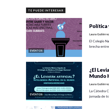
TE PUEDE INTERESAR
Política 
Laura Gutiérre
El Colegio Na
brecha entre
EVENTOS
¿El Levia
Mundo H
Laura Gutiérre
La Cátedra C
EVENTOS
jornada de tra