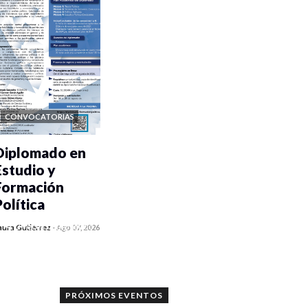
CONVOCATORIAS
Diplomado en
Estudio y
Formación
Política
0 veces compartido
aura Gutiérrez
-
Ago 07, 2026
904 vistas
PRÓXIMOS EVENTOS