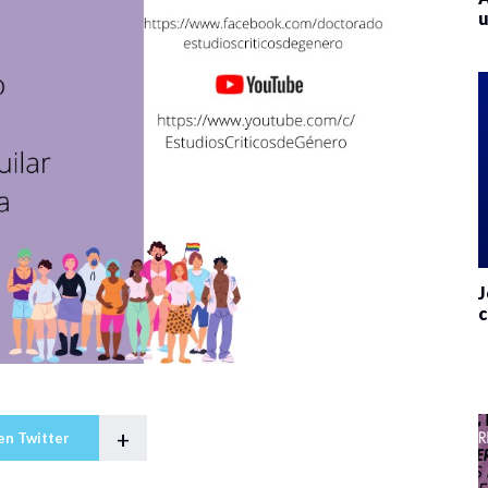
u
J
c
+
en Twitter