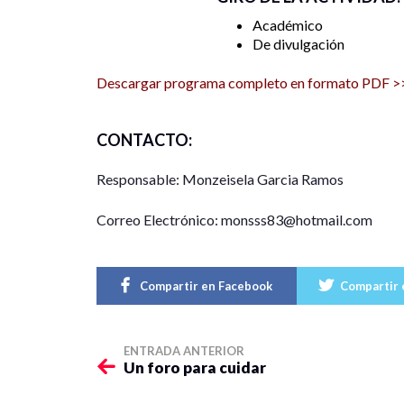
“El trabajo de cuidados como reivindicación para e
Académico
abatir las desigualdades de género en los usos del
De divulgación
Descargar programa completo en formato PDF >
Modera: María Beatriz Romero González
CONTACTO:
Responsable: Monzeisela Garcia Ramos
Correo Electrónico: monsss83@hotmail.com
Compartir en Facebook
Compartir 
ENTRADA ANTERIOR
Un foro para cuidar