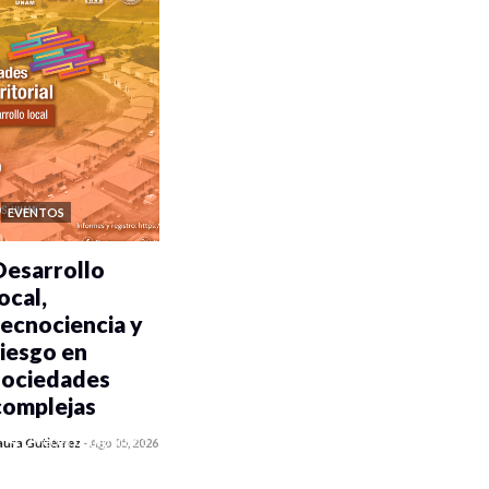
EVENTOS
Desarrollo
ocal,
tecnociencia y
riesgo en
sociedades
complejas
0 veces compartido
aura Gutiérrez
-
Ago 05, 2026
385 vistas