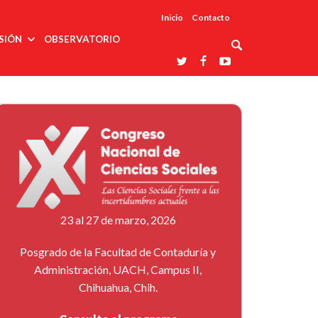
Inicio
Contacto
SIÓN
OBSERVATORIO
Asociaciones
udios
profesionales
onales
Grupos de
Reconoce
arrollo
trabajo
ar
La UDUALC
rcultural
os
A La
Redes
Universidad
cación
temáticas
De México
odología
Laboratorios
tico
En Su 475
as ciencias
Aniversario
nacionales
ales
Entidades
afines
d pública
23 al 27 de marzo, 2026
ajo social
ismo
Posgrado de la Facultad de Contaduría y
Administración, UACH, Campus II,
Chihuahua, Chih.