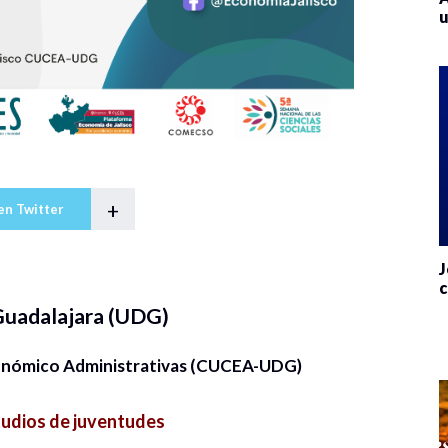
u
+
en Twitter
J
c
Guadalajara (UDG)
conómico Administrativas (CUCEA-UDG)
udios de juventudes