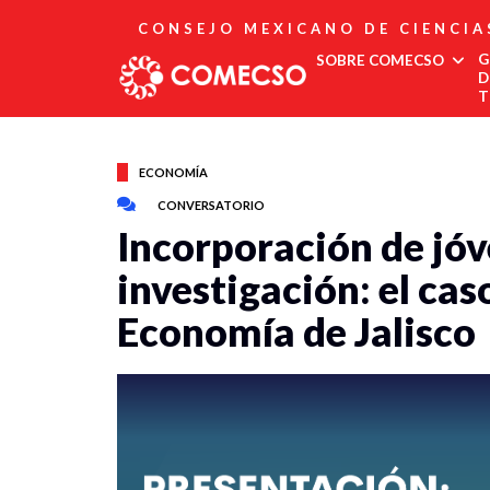
CONSEJO MEXICANO DE CIENCIA
G
SOBRE COMECSO
D
T
Afiliación
Asociados
ECONOMÍA
Directorio
CONVERSATORIO
Estatutos
Incorporación de jóv
Fundadores
Publicaciones
investigación: el cas
Comité Editorial
Economía de Jalisco
Boletín