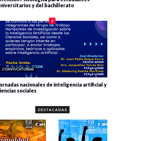
niversitarios y del bachillerato
0 veces compartido
2078 vistas
2
CONVOCATORIAS
ornadas nacionales de inteligencia artificial y
iencias sociales
0 veces compartido
5659 vistas
DESTACADAS