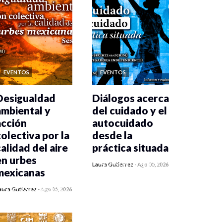
EVENTOS
EVENTOS
Desigualdad
Diálogos acerca
ambiental y
del cuidado y el
acción
autocuidado
colectiva por la
desde la
calidad del aire
práctica situada
en urbes
0 veces compartido
Laura Gutiérrez
-
Ago 05, 2026
mexicanas
442 vistas
0 veces compartido
aura Gutiérrez
-
Ago 05, 2026
449 vistas