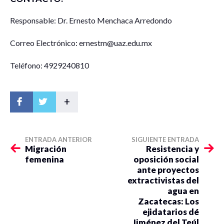
Responsable: Dr. Ernesto Menchaca Arredondo
Correo Electrónico: ernestm@uaz.edu.mx
Teléfono: 4929240810
+
ENTRADA ANTERIOR
SIGUIENTE ENTRADA
Migración
Resistencia y
femenina
oposición social
ante proyectos
extractivistas del
agua en
Zacatecas: Los
ejidatarios dé
Jiménez del Teúl