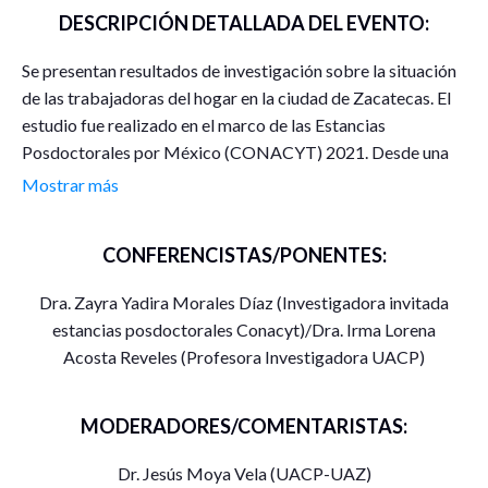
DESCRIPCIÓN DETALLADA DEL EVENTO:
Se presentan resultados de investigación sobre la situación
de las trabajadoras del hogar en la ciudad de Zacatecas. El
estudio fue realizado en el marco de las Estancias
Posdoctorales por México (CONACYT) 2021. Desde una
perspectiva feminista se informa y reflexiona sobre la
Mostrar más
importancia del trabajo doméstico remunerado, las causas
de la asunción obligatoria de los cuidados por parte de las
CONFERENCISTAS/PONENTES:
mujeres y su resonancia en un déficit laboral y de bienestar
social.
Dra. Zayra Yadira Morales Díaz (Investigadora invitada
estancias posdoctorales Conacyt)/Dra. Irma Lorena
Acosta Reveles (Profesora Investigadora UACP)
MODERADORES/COMENTARISTAS:
Dr. Jesús Moya Vela (UACP-UAZ)