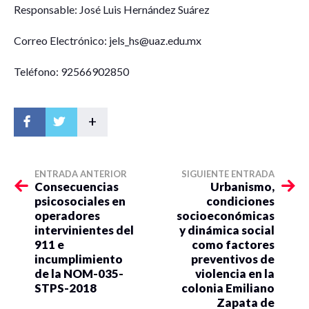
Responsable: José Luis Hernández Suárez
Correo Electrónico: jels_hs@uaz.edu.mx
Teléfono: 92566902850
+
ENTRADA ANTERIOR
SIGUIENTE ENTRADA
Consecuencias
Urbanismo,
psicosociales en
condiciones
operadores
socioeconómicas
intervinientes del
y dinámica social
911 e
como factores
incumplimiento
preventivos de
de la NOM-035-
violencia en la
STPS-2018
colonia Emiliano
Zapata de