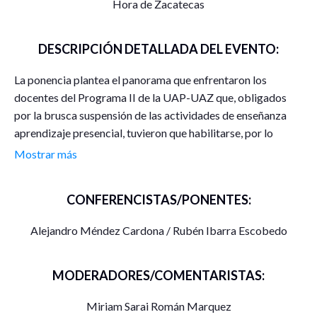
Hora de Zacatecas
DESCRIPCIÓN DETALLADA DEL EVENTO:
La ponencia plantea el panorama que enfrentaron los
docentes del Programa II de la UAP-UAZ que, obligados
por la brusca suspensión de las actividades de enseñanza
aprendizaje presencial, tuvieron que habilitarse, por lo
general, en el uso de las tecnologías de la información y la
Mostrar más
comunicación para seguir impartiendo sus clases y evitar la
suspensión de las actividades académicas. Se explica,
CONFERENCISTAS/PONENTES:
también, la función de las autoridades educativas del
Programa en su propósito de habilitar a los docentes en el
Alejandro Méndez Cardona / Rubén Ibarra Escobedo
uso y gestión de las plataformas educativas necesarias para
establecer la comunicación profesor-estudiante.
MODERADORES/COMENTARISTAS:
Miriam Sarai Román Marquez