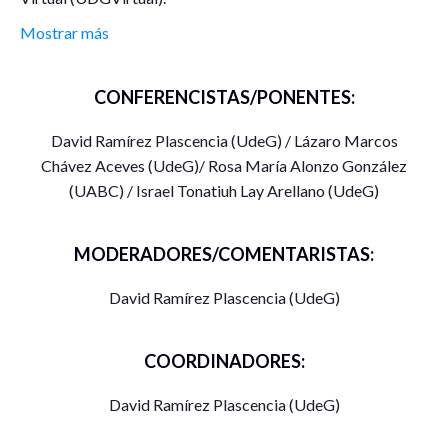
Mostrar más
Cuerpo Académico Inclusión-Marginación en la Era Digital.
https://investigacion.udgvirtual.udg.mx/content/procesos-
de-inclusión-marginación-digital
CONFERENCISTAS/PONENTES:
Panel “El proyecto de investigación desde la
David Ramírez Plascencia (UdeG) / Lázaro Marcos
experiencia del investigador”
Chávez Aceves (UdeG)/ Rosa María Alonzo González
(UABC) / Israel Tonatiuh Lay Arellano (UdeG)
Viernes 7 de octubre del 2022 de 10 am a 1 pm.
Tema: Mesa Comecso-UDGVirtual 2022
MODERADORES/COMENTARISTAS:
Hora: 7 oct 2022 10:00 a. m. Ciudad de México
David Ramírez Plascencia (UdeG)
Unirse a la reunión Zoom
COORDINADORES:
https://us02web.zoom.us/j/84016697028?
David Ramírez Plascencia (UdeG)
pwd=Qk9hSzJGVHRNYTRBZFh6N2FlRHIvdz09