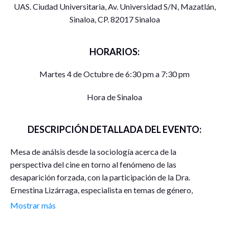
UAS. Ciudad Universitaria, Av. Universidad S/N, Mazatlán,
Sinaloa, CP. 82017 Sinaloa
HORARIOS:
Martes 4 de Octubre de 6:30 pm a 7:30 pm
Hora de Sinaloa
DESCRIPCIÓN DETALLADA DEL EVENTO:
Mesa de análsis desde la sociología acerca de la
perspectiva del cine en torno al fenómeno de las
desaparición forzada, con la participación de la Dra.
Ernestina Lizárraga, especialista en temas de género,
narcotráfico y violencia, así como del MC Luis Gustavo
Mostrar más
Kelly, sociólogo especialista en políticas públicas. Ambos
profesores de la Facultad de Ciencias Sociales de la UAS.