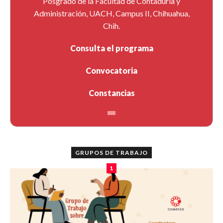
Posgrado de la Facultad de Contaduría y
Administración, UACH, Campus II, Chihuahua,
Chih.
Consulta el programa
Convocatoria
Constancias
GRUPOS DE TRABAJO
1