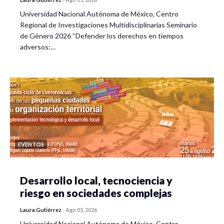
Universidad Nacional Autónoma de México, Centro
Miércoles 5
Regional de Investigaciones Multidisciplinarias Seminario
de Género 2026 “Defender los derechos en tiempos
Conversatorios (Bloque 1)
adversos:…
10:00 a 12:00 horas.
1.1.
El vínculo entre la reconstrucción de trayectorias y
de estrategias de reproducción social en la propuesta
bourdeana
Por: Susana Inés García Salord (UNAM)
EVENTOS
1.2.
El “uso cruzado” de Pierre Bourdieu: propuesta de
una estrategia metodológica
Desarrollo local, tecnociencia y
riesgo en sociedades complejas
Por: Sergio Lorenzo Sandoval Aragón (UdeG)
Laura Gutiérrez
-
Ago 05, 2026
1.3.
Confinamiento doméstico durante la pandemia
Universidad Nacional Autónoma de México, Centro