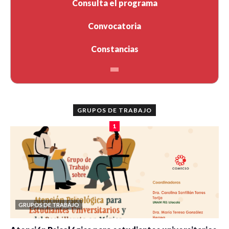
Consulta el programa
las ofertas formativas y perfiles docentes
Convocatoria
Por: Sandra Saraí Dimas Márquez (UAEH)
Constancias
2.2.
Reflexividad y trabajo de campo en un colegio de
clases altas de Ciudad de Buenos Aires
Por: Juan Dukuen (UBA, Argentina)
GRUPOS DE TRABAJO
2.3.
La pandemia del COVID y su posible relación con el
1
campo de poder
Por: Fernando Cisneros Padilla (UACM)
2.4.
Objetivación del campo de los investigadores del
Instituto de Investigaciones sobre la Universidad y la
Educación
GRUPOS DE TRABAJO
Por: Sara Bravo Villanueva (FFL-UNAM) y Luis Arturo