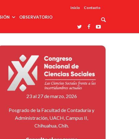
Inicio
Contacto
SIÓN
OBSERVATORIO
Asociaciones
udios
profesionales
onales
Grupos de
Reconoce
arrollo
trabajo
ar
La UDUALC
rcultural
os
A La
Redes
Universidad
cación
temáticas
De México
odología
Laboratorios
tico
En Su 475
as ciencias
Aniversario
nacionales
ales
Entidades
afines
d pública
23 al 27 de marzo, 2026
ajo social
ismo
Posgrado de la Facultad de Contaduría y
Administración, UACH, Campus II,
Chihuahua, Chih.