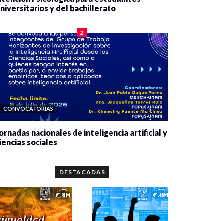
niversitarios y del bachillerato
0 veces compartido
2078 vistas
2
CONVOCATORIAS
ornadas nacionales de inteligencia artificial y
iencias sociales
0 veces compartido
5651 vistas
DESTACADAS