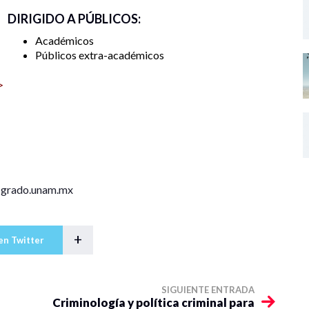
DIRIGIDO A PÚBLICOS:
Académicos
Públicos extra-académicos
>
sgrado.unam.mx
+
en Twitter
SIGUIENTE ENTRADA
Criminología y política criminal para