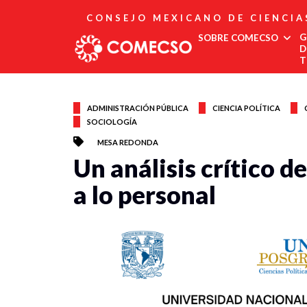
CONSEJO MEXICANO DE CIENCIA
G
SOBRE COMECSO
D
T
Afiliación
Asociados
ADMINISTRACIÓN PÚBLICA
CIENCIA POLÍTICA
SOCIOLOGÍA
Directorio
Estatutos
MESA REDONDA
Fundadores
Un análisis crítico de
Publicaciones
Comité Editorial
a lo personal
Boletín