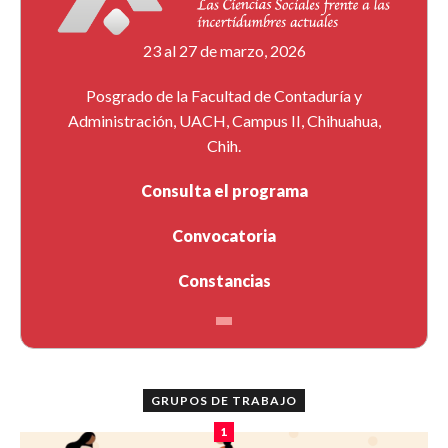
23 al 27 de marzo, 2026
Posgrado de la Facultad de Contaduría y
Administración, UACH, Campus II, Chihuahua,
Chih.
Consulta el programa
Convocatoria
Constancias
GRUPOS DE TRABAJO
1