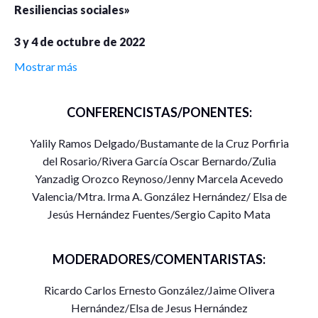
Resiliencias sociales»
3 y 4 de octubre de 2022
Mostrar más
virtual por medio de google meet
Información para unirse a Google Meet
CONFERENCISTAS/PONENTES:
Enlace a la videollamada:
Yalily Ramos Delgado/Bustamante de la Cruz Porfiria
https://meet.google.com/wkw-dxor-kwn
del Rosario/Rivera García Oscar Bernardo/Zulia
Yanzadig Orozco Reynoso/Jenny Marcela Acevedo
O marca el: ‪(MX) +52 55 8421 0898 PIN: ‪165 921 206
Valencia/Mtra. Irma A. González Hernández/ Elsa de
9593#
Jesús Hernández Fuentes/Sergio Capito Mata
Más números de teléfono: https://tel.meet/wkw-
dxor-kwn?pin=1659212069593
MODERADORES/COMENTARISTAS:
Lunes 3 de octubre de 2022
Ricardo Carlos Ernesto González/Jaime Olivera
Hernández/Elsa de Jesus Hernández
9am a 11am «Políticas migratorias v/s estrategias