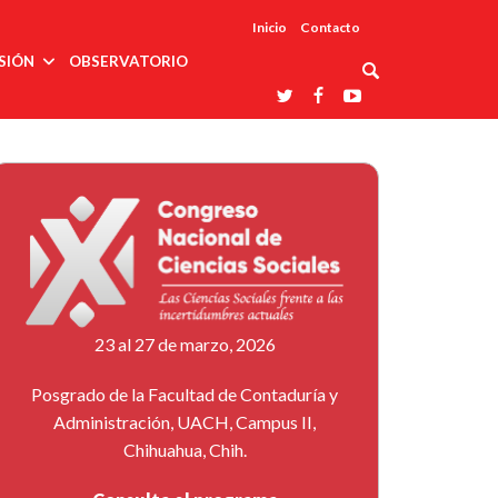
Inicio
Contacto
SIÓN
OBSERVATORIO
Asociaciones
udios
profesionales
onales
Grupos de
Reconoce
arrollo
trabajo
ar
La UDUALC
rcultural
os
A La
Redes
Universidad
cación
temáticas
De México
odología
Laboratorios
tico
En Su 475
as ciencias
Aniversario
nacionales
ales
Entidades
afines
d pública
23 al 27 de marzo, 2026
ajo social
ismo
Posgrado de la Facultad de Contaduría y
Administración, UACH, Campus II,
Chihuahua, Chih.