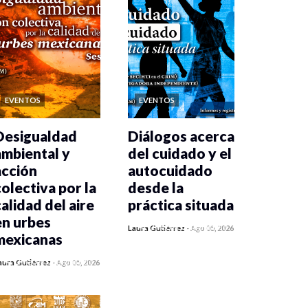
EVENTOS
EVENTOS
Desigualdad
Diálogos acerca
ambiental y
del cuidado y el
acción
autocuidado
colectiva por la
desde la
calidad del aire
práctica situada
en urbes
0 veces compartido
Laura Gutiérrez
-
Ago 05, 2026
mexicanas
103 vistas
0 veces compartido
aura Gutiérrez
-
Ago 05, 2026
106 vistas