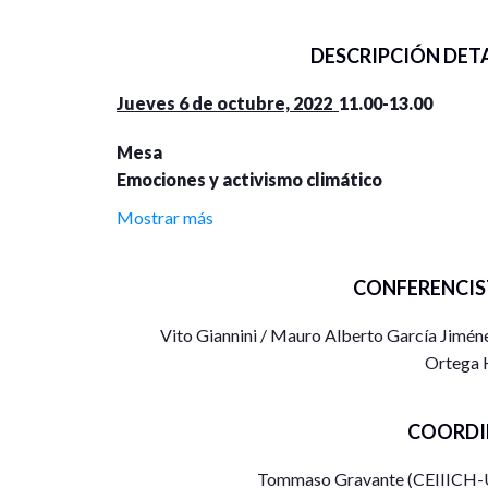
DESCRIPCIÓN DET
Jueves 6 de octubre, 2022
11.00-13.00
Mesa
Emociones y activismo climático
Mostrar más
Composición y 
Vito Giannini
protestas climá
CONFERENCIS
Emociones grupa
Mauro Alberto García Jiménez
cambio climát
Vito Giannini / Mauro Alberto García Jiménez
La dimensión em
Irene Abigail Rodríguez Gudiño
Ortega 
climática
Resistencia y e
Tzitzitlini Ortega Hernández
caso de la Cas
COORDI
Tommaso Gravante (CEIIICH