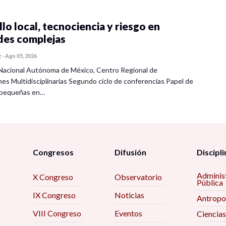
ismo y el régimen de emociones. Un estudio de
lo local, tecnociencia y riesgo en
Nacionalista de México
des complejas
o al lugar en la paradoja de la conservación y
reas naturales de Ciudad Universitaria, UNAM
z
-
Ago 05, 2026
dad y la represión, la dimensión emotiva de la
Nacional Autónoma de México, Centro Regional de
s juventudes activistas en la Ciudad de México
nes Multidisciplinarias Segundo ciclo de conferencias Papel de
s pequeñas en…
Congresos
Difusión
Discipli
 resignificación emocional de las familias víctimas
Adminis
X Congreso
Observatorio
napa.
Pública
IX Congreso
Noticias
rte! La esperanza nunca muere.’ El papel de las
Antropo
s colectivos de búsqueda de personas
VIII Congreso
Eventos
Ciencias
en Guanajuato.