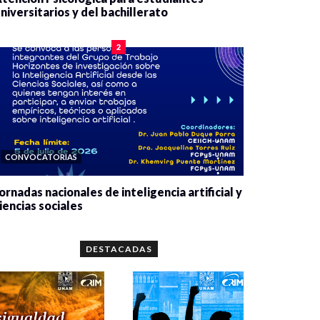
niversitarios y del bachillerato
0 veces compartido
2075 vistas
2
CONVOCATORIAS
ornadas nacionales de inteligencia artificial y
iencias sociales
0 veces compartido
5643 vistas
DESTACADAS