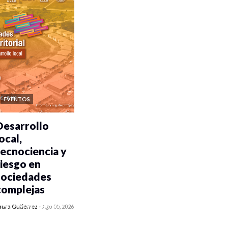
EVENTOS
Desarrollo
ocal,
tecnociencia y
riesgo en
sociedades
complejas
0 veces compartido
aura Gutiérrez
-
Ago 05, 2026
93 vistas