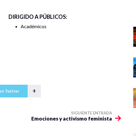
DIRIGIDO A PÚBLICOS:
Académicos
 y la vergüenza hacia la ternura y la digna rabia:
 activismos menstruales en Guatemala
orazones: emociones en las materialidades
osCuidanNosviolan
as?” Risa, alegría y resistencia de las mujeres en la
nza: constelación emocional en el activismo
+
minicidio en contextos sociales de alta violencia en
en Twitter
SIGUIENTE ENTRADA
Emociones y activismo feminista