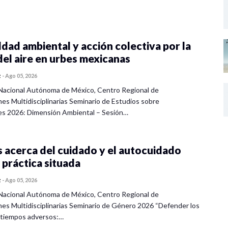
dad ambiental y acción colectiva por la
ivas y las emociones subversivas en la construcción
del aire en urbes mexicanas
ectiva del movimiento social antigénero peruano
Metas
z
-
Ago 05, 2026
s y estrategias de movilización social: el
Nacional Autónoma de México, Centro Regional de
n Colombia
nes Multidisciplinarias Seminario de Estudios sobre
es 2026: Dimensión Ambiental – Sesión…
a las tornas”: la dimensión emocional de los
l conflicto de Irlanda del Norte.
 de movilización de l@s activistas antiespecistas
 acerca del cuidado y el autocuidado
co
 práctica situada
z
-
Ago 05, 2026
Nacional Autónoma de México, Centro Regional de
nes Multidisciplinarias Seminario de Género 2026 “Defender los
 tiempos adversos:…