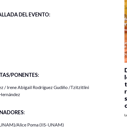
ALLADA DEL EVENTO:
emociones de los jóvenes participantes en las
ticas en Italia
TAS/PONENTES:
les para la acción colectiva juvenil ante el
l
ico
 / Irene Abigail Rodríguez Gudiño /Tzitzitlini
ocional en la respuesta social a la emergencia
Hernández
speranza. Emociones en el activismo climático: el
a de Campaña
NADORES:
L
-UNAM)/Alice Poma (IIS-UNAM)