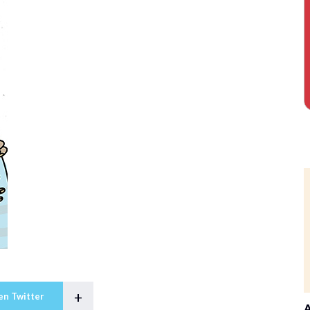
+
en Twitter
A