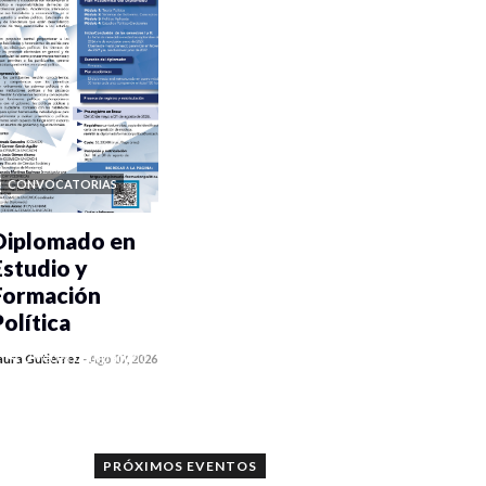
CONVOCATORIAS
Diplomado en
Estudio y
Formación
Política
0 veces compartido
aura Gutiérrez
-
Ago 07, 2026
858 vistas
PRÓXIMOS EVENTOS