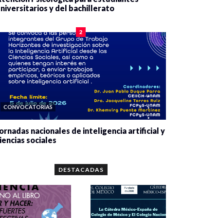
niversitarios y del bachillerato
0 veces compartido
2083 vistas
2
CONVOCATORIAS
ornadas nacionales de inteligencia artificial y
iencias sociales
0 veces compartido
5664 vistas
DESTACADAS