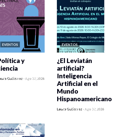
EVENTOS
EVENTOS
olítica y
¿El Leviatán
ciencia
artificial?
Inteligencia
0 veces compartido
aura Gutiérrez
-
Ago 07, 2026
Artificial en el
64 vistas
Mundo
Hispanoamericano
0 veces compartido
Laura Gutiérrez
-
Ago 07, 2026
74 vistas