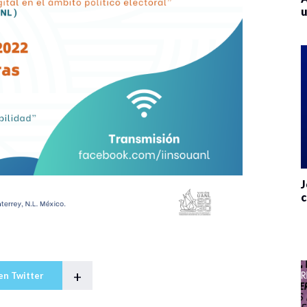
u
J
c
+
en Twitter