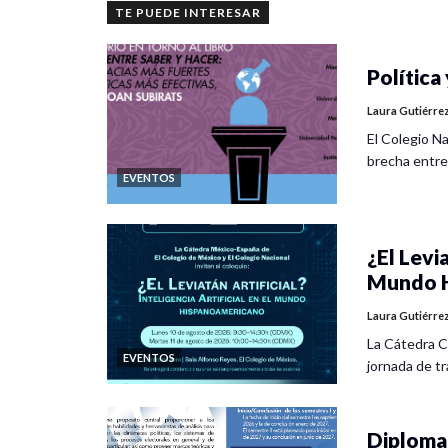
seo
, cuentas falsas (
sockpuppeting
) y el uso de in
TE PUEDE INTERESAR
electorales. Todo lo anterior se ejemplifica aludi
desde la de Obama en 2008 hasta las intervencio
Política 
mexicanos. Se
concluye
que en algunos ámbitos la
otros pueden incrementar la participación ciudada
Laura Gutiérre
El Colegio Na
brecha entre
EVENTOS
¿El Levia
Mundo H
Laura Gutiérre
La Cátedra C
EVENTOS
jornada de tra
Diplomad