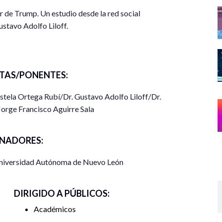
r de Trump. Un estudio desde la red social
stavo Adolfo Liloff.
omo ejercicio de gobierno». Dr. Rolando Picos Bovio
to político electoral”. Dr. Jorge Francisco Aguirre
TAS/PONENTES:
Estela Ortega Rubí/Dr. Gustavo Adolfo Liloff/Dr.
ificar las representaciones sociales del voto latino
orge Francisco Aguirre Sala
blicado luego de las elecciones por el medio digital
ones que se les atribuyen. Se plantea una
NADORES:
 secuencial cuantitativo– cualitativo. La muestra
s —419 mujeres, 890 varones y 87 indeterminados—,
 Universidad Autónoma de Nuevo León
ital en cuestión, bajo el posteo “Pregunta para
epresentacionales diferentes según el género de los
ia Trump surge como respuesta a la percepción de un
DIRIGIDO A PÚBLICOS:
anjero enemigo, aquella competencia que hay que
Académicos
tir de la figura latina que se ve como superior por