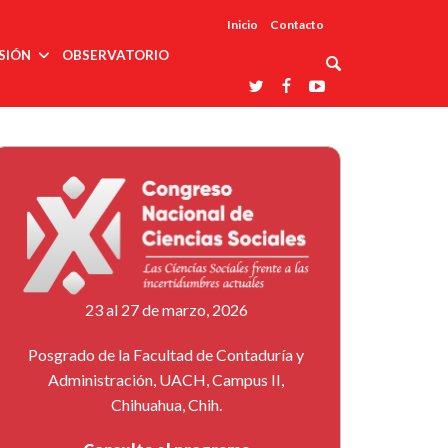
Inicio
Contacto
SIÓN
OBSERVATORIO
Asociaciones
udios
profesionales
onales
Grupos de
Reconoce
arrollo
trabajo
ar
La UDUALC
rcultural
os
A La
Redes
Universidad
cación
temáticas
De México
odología
Laboratorios
tico
En Su 475
as ciencias
Aniversario
nacionales
ales
Entidades
afines
d pública
23 al 27 de marzo, 2026
ajo social
ismo
Posgrado de la Facultad de Contaduría y
Administración, UACH, Campus II,
Chihuahua, Chih.