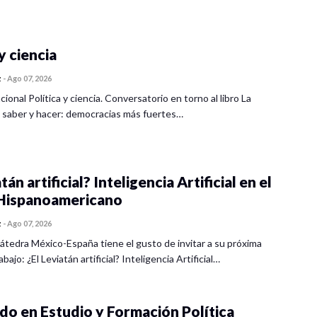
teligencia artificial para alterar los resultados
endo a varias campañas electorales paradigmáticas;
nes de
Cambridge Analytica
y recientes casos
y ciencia
s TIC disminuyen la calidad de la democracia y en
na.
z
-
Ago 07, 2026
cional Política y ciencia. Conversatorio en torno al libro La
 saber y hacer: democracias más fuertes…
tán artificial? Inteligencia Artificial en el
ispanoamericano
z
-
Ago 07, 2026
átedra México-España tiene el gusto de invitar a su próxima
bajo: ¿El Leviatán artificial? Inteligencia Artificial…
o en Estudio y Formación Política