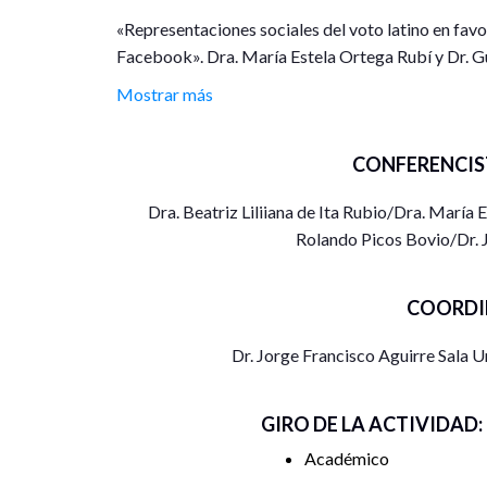
«Representaciones sociales del voto latino en favo
Facebook». Dra. María Estela Ortega Rubí y Dr. Gu
Mostrar más
«Posverdad y biopolítica; la política mediática c
“La intervención de la tecnología digital en el ámbi
CONFERENCIS
Sala
Dra. Beatriz Liliiana de Ita Rubio/Dra. María 
La presente investigación tuvo como objetivo ident
Rolando Picos Bovio/Dr. J
en favor de Trump a partir del análisis del post pu
PlayGround, como así también revelar las explicaci
COORDI
metodología exploratoria con un diseño explicativo
estuvo compuesta por 1 396 comentarios directo
Dr. Jorge Francisco Aguirre Sala
tomados desde la página de Facebook del medio dig
latinoamericanos”. Se evidencian organizaciones r
participantes. Para los varones el voto latino hac
GIRO DE LA ACTIVIDAD:
otro latino, indocumentado o ilegal, como un extr
Académico
eliminar, mientras que para las mujeres surge a par