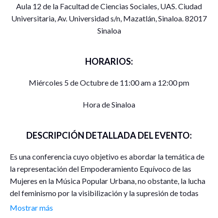
Aula 12 de la Facultad de Ciencias Sociales, UAS. Ciudad
Universitaria, Av. Universidad s/n, Mazatlán, Sinaloa. 82017
Sinaloa
HORARIOS:
Miércoles 5 de Octubre de 11:00 am a 12:00 pm
Hora de Sinaloa
DESCRIPCIÓN DETALLADA DEL EVENTO:
Es una conferencia cuyo objetivo es abordar la temática de
la representación del Empoderamiento Equívoco de las
Mujeres en la Música Popular Urbana, no obstante, la lucha
del feminismo por la visibilización y la supresión de todas
las formas de violencia, opresión, dominación,
Mostrar más
segregación de los hombres hacia ellas.