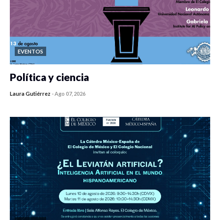
EVENTOS
Política y ciencia
Laura Gutiérrez
-
Ago 07, 2026
0 veces compartido
447 vistas