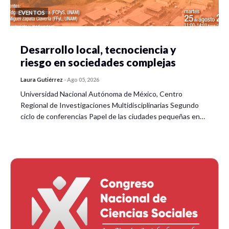
emocional de las familias víctimas
Delgado
del Caso Ayotzinapa.
EVENTOS
‘¡Hasta encontrarte! La esperanza
nunca muere.’ El papel de las
Luis Octavio
Desarrollo local, tecnociencia y
emociones en los colectivos de
Sánchez Hernández
búsqueda de personas
riesgo en sociedades complejas
desaparecidas en Guanajuato.
Laura Gutiérrez
-
Ago 05, 2026
Universidad Nacional Autónoma de México, Centro
Conclusiones
Regional de Investigaciones Multidisciplinarias Segundo
ciclo de conferencias Papel de las ciudades pequeñas en…