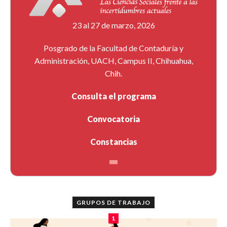
23 al 27 de marzo, 2026
Posgrado de la Facultad de Contaduría y
Administración, UACH, Campus II, Chihuahua,
Chih.
Consulta el programa
Convocatoria
Constancias
GRUPOS DE TRABAJO
1