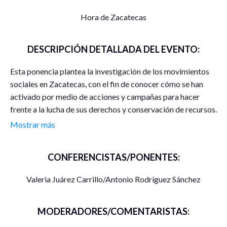
Hora de Zacatecas
DESCRIPCIÓN DETALLADA DEL EVENTO:
Esta ponencia plantea la investigación de los movimientos
sociales en Zacatecas, con el fin de conocer cómo se han
activado por medio de acciones y campañas para hacer
frente a la lucha de sus derechos y conservación de recursos.
Se busca dar a conocer la preocupación de la ciudadanía y
Mostrar más
los pueblos por la explotación de los recursos y las
consecuencias del avance industrial que les ofrece bienestar
CONFERENCISTAS/PONENTES:
y les trae atropellos y cambios en el medio ambiente y
social. Con ello explicar como los actores sociales se
Valeria Juárez Carrillo/Antonio Rodríguez Sánchez
vuelven parte de una lucha por el control de sus derechos
materiales contra una dominación que viene del exterior.
MODERADORES/COMENTARISTAS: