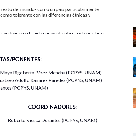
el resto del mundo- como un país particularmente
í como tolerante con las diferencias étnicas y
endencia en la vida nacional, sobre todo por las y
 recorren diariamente el territorio nacional para
é implicaciones tiene la migración e inmigración
s serán analizados en esta mesa redonda, donde los
TAS/PONENTES:
Políticas y Sociales presentan avances de sus
/ Maya Rigoberta Pérez Menchú (PCPYS, UNAM)
Gustavo Adolfo Ramírez Paredes (PCPYS, UNAM)
orantes (PCPYS, UNAM)
COORDINADORES:
Roberto Viesca Dorantes (PCPYS, UNAM)