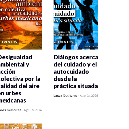
EVENTOS
EVENTOS
Desigualdad
Diálogos acerca
ambiental y
del cuidado y el
acción
autocuidado
colectiva por la
desde la
calidad del aire
práctica situada
en urbes
0 veces compartido
Laura Gutiérrez
-
Ago 05, 2026
mexicanas
471 vistas
0 veces compartido
aura Gutiérrez
-
Ago 05, 2026
478 vistas