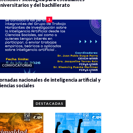
niversitarios y del bachillerato
0 veces compartido
2079 vistas
2
CONVOCATORIAS
ornadas nacionales de inteligencia artificial y
iencias sociales
0 veces compartido
5659 vistas
DESTACADAS