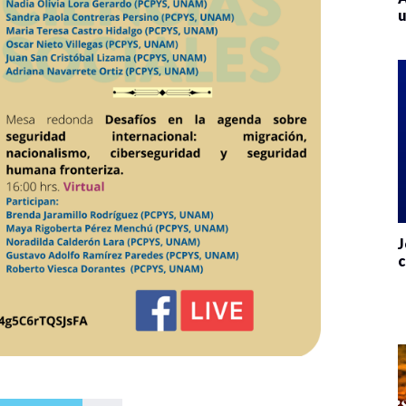
u
J
c