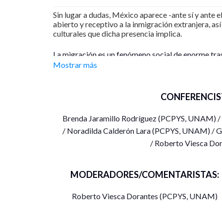
Sin lugar a dudas, México aparece -ante sí y ante 
abierto y receptivo a la inmigración extranjera, as
culturales que dicha presencia implica.
La migración es un fenómeno social de enorme trasc
Mostrar más
los miles de migrantes mexicanos y extranjeros que
cruzar –principalmente– hacia Estados Unidos. ¿Qu
para el nacionalismo y la desigualdad? Estos tema
CONFERENCIS
estudiantes del Programa de Posgrado en Ciencias 
temas de investigación.
Brenda Jaramillo Rodríguez (PCPYS, UNAM) 
/ Noradilda Calderón Lara (PCPYS, UNAM) / 
/ Roberto Viesca D
MODERADORES/COMENTARISTAS:
Roberto Viesca Dorantes (PCPYS, UNAM)