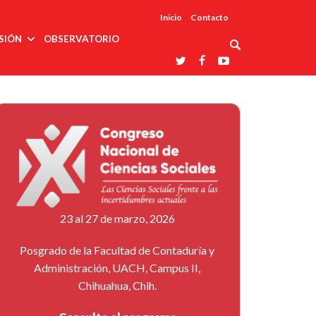
Inicio
Contacto
SIÓN
OBSERVATORIO
Asociaciones
udios
profesionales
onales
Grupos de
Reconoce
arrollo
trabajo
ar
La UDUALC
rcultural
os
A La
Redes
Universidad
cación
temáticas
De México
odología
Laboratorios
tico
En Su 475
as ciencias
Aniversario
nacionales
ales
Entidades
afines
d pública
23 al 27 de marzo, 2026
ajo social
ismo
Posgrado de la Facultad de Contaduría y
Administración, UACH, Campus II,
Chihuahua, Chih.