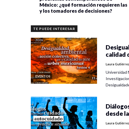
México: ¿qué formación requieren las
y los tomadores de decisiones?
TE PUEDE INTERESAR
Desigual
calidad 
Laura Gutiérre
Universidad 
EVENTOS
Investigacio
Desigualdad
Diálogos
desde la
Laura Gutiérre