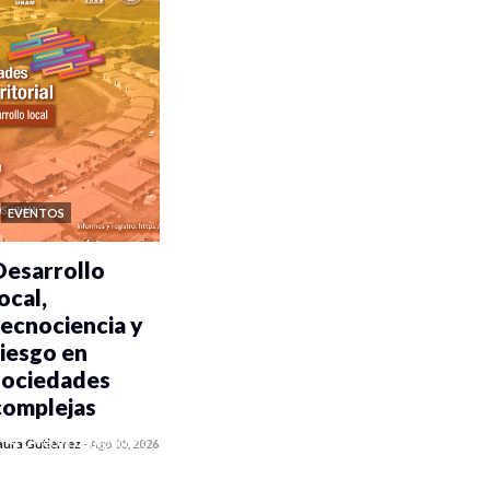
EVENTOS
Desarrollo
ocal,
tecnociencia y
riesgo en
sociedades
complejas
0 veces compartido
aura Gutiérrez
-
Ago 05, 2026
411 vistas