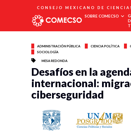
CONSEJO MEXICANO DE CIENCIA
G
SOBRE COMECSO
D
T
Afiliación
Asociados
ADMINISTRACIÓN PÚBLICA
CIENCIA POLÍTICA
SOCIOLOGÍA
Directorio
Estatutos
MESA REDONDA
Fundadores
Desafíos en la agend
Publicaciones
Comité Editorial
internacional: migra
Boletín
ciberseguridad