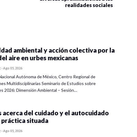
realidades sociales
dad ambiental y acción colectiva por la
del aire en urbes mexicanas
z
-
Ago 05, 2026
Nacional Autónoma de México, Centro Regional de
nes Multidisciplinarias Seminario de Estudios sobre
es 2026: Dimensión Ambiental – Sesión…
 acerca del cuidado y el autocuidado
 práctica situada
z
-
Ago 05, 2026