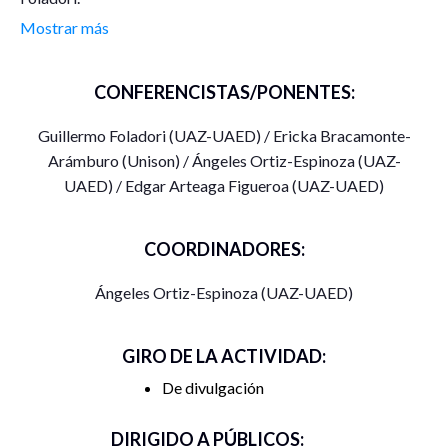
Mostrar más
4 de Octubre | 11:00
– Póster «Nanomedicina
personalizada» por Guillermo Foladori y Ericka
CONFERENCISTAS/PONENTES:
Bracamonte-Arámburo.
Guillermo Foladori (UAZ-UAED) / Ericka Bracamonte-
5 de octubre | 11:00
– Póster «¿Qué es la 5g?» por Ángeles
Arámburo (Unison) / Ángeles Ortiz-Espinoza (UAZ-
Ortiz-Espinoza.
UAED) / Edgar Arteaga Figueroa (UAZ-UAED)
6 de octubre | 11: 00
– Póster «Abordaje metodológico para
la revisión de la cadena de producción de nanotecnologías
COORDINADORES:
en México» por Edgar Arteaga Figueroa.
Ángeles Ortiz-Espinoza (UAZ-UAED)
7 de otubre | 11:00
– Póster «¿Qué es la industria 4.0?» por
Ángeles Ortiz-Espinoza
GIRO DE LA ACTIVIDAD:
De divulgación
DIRIGIDO A PÚBLICOS: