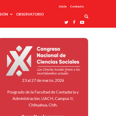
Inicio
Contacto
SIÓN
OBSERVATORIO
Asociaciones
udios
profesionales
onales
Grupos de
Reconoce
arrollo
trabajo
ar
La UDUALC
rcultural
os
A La
Redes
Universidad
cación
temáticas
De México
odología
Laboratorios
tico
En Su 475
as ciencias
Aniversario
nacionales
ales
Entidades
afines
d pública
23 al 27 de marzo, 2026
ajo social
ismo
Posgrado de la Facultad de Contaduría y
Administración, UACH, Campus II,
Chihuahua, Chih.