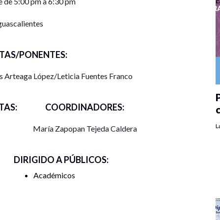
 de 5:00 pm a 6:30 pm
uascalientes
TAS/PONENTES:
 Arteaga López/Leticia Fuentes Franco
P
AS:
COORDINADORES:
L
María Zapopan Tejeda Caldera
DIRIGIDO A PÚBLICOS:
Académicos