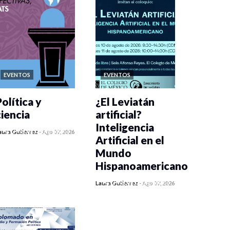
EVENTOS
EVENTOS
olítica y
¿El Leviatán
ciencia
artificial?
Inteligencia
0 veces compartido
aura Gutiérrez
-
Ago 07, 2026
Artificial en el
405 vistas
Mundo
Hispanoamericano
0 veces compartido
Laura Gutiérrez
-
Ago 07, 2026
419 vistas