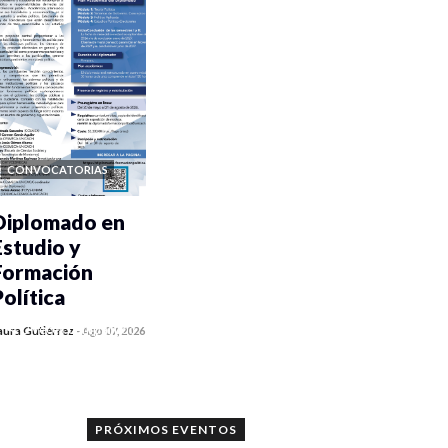
CONVOCATORIAS
Diplomado en
Estudio y
Formación
Política
0 veces compartido
aura Gutiérrez
-
Ago 07, 2026
1173 vistas
PRÓXIMOS EVENTOS