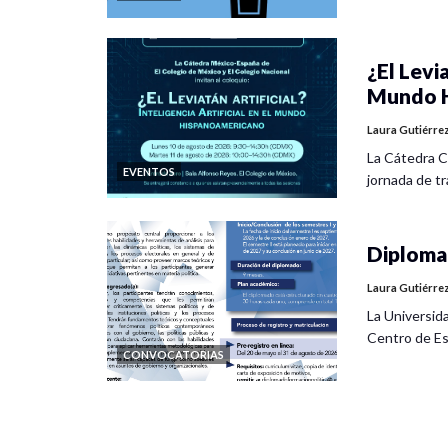
¿El Levia
Mundo H
Laura Gutiérre
La Cátedra C
EVENTOS
jornada de tra
Diplomad
Laura Gutiérre
La Universid
Centro de Es
CONVOCATORIAS