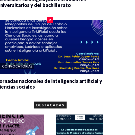
niversitarios y del bachillerato
0 veces compartido
2084 vistas
2
CONVOCATORIAS
ornadas nacionales de inteligencia artificial y
iencias sociales
0 veces compartido
5667 vistas
DESTACADAS