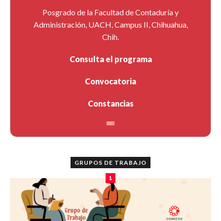
Posgrado de la Facultad de Contaduría y
Administración, UACH, Campus II, Chihuahua,
Chih.
Consulta el programa
Convocatoria
Constancias
GRUPOS DE TRABAJO
1