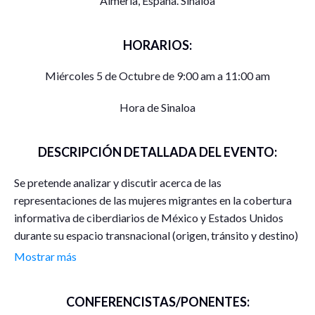
Almería, España. Sinaloa
HORARIOS:
Miércoles 5 de Octubre de 9:00 am a 11:00 am
Hora de Sinaloa
DESCRIPCIÓN DETALLADA DEL EVENTO:
Se pretende analizar y discutir acerca de las
representaciones de las mujeres migrantes en la cobertura
informativa de ciberdiarios de México y Estados Unidos
durante su espacio transnacional (origen, tránsito y destino)
en el contexto de la pandemia del COVID-19.
Mostrar más
Asismismo, se busca reflexionar sobre los estereotipos que
CONFERENCISTAS/PONENTES:
reproducen los cibermedios de México y Estados Unidos