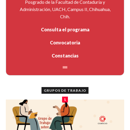
Posgrado de la Facultad de Contaduría y
Administración, UACH, Campus II, Chihuahua,
Chih.
Consulta el programa
Convocatoria
Constancias
GRUPOS DE TRABAJO
1