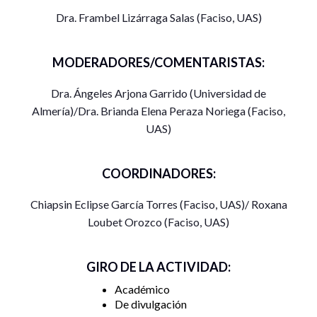
sobre las temáticas y encuadres noticiosos relacionados
Dra. Frambel Lizárraga Salas (Faciso, UAS)
con las mujeres migrantes de origen mexicano y
centroamericano.
MODERADORES/COMENTARISTAS:
Zoom:
https://us06web.zoom.us/j/88634333272?
pwd=UElIRjRXRTFSK0RXSm5pVzBBK2EvZz09
Dra. Ángeles Arjona Garrido (Universidad de
Almería)/Dra. Brianda Elena Peraza Noriega (Faciso,
UAS)
COORDINADORES:
Chiapsin Eclipse García Torres (Faciso, UAS)/ Roxana
Loubet Orozco (Faciso, UAS)
GIRO DE LA ACTIVIDAD:
Académico
De divulgación