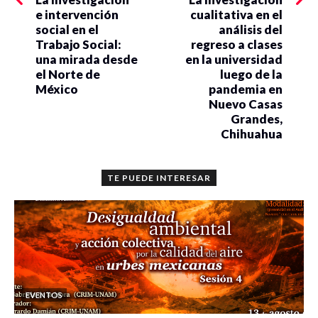
e intervención
cualitativa en el
social en el
análisis del
Trabajo Social:
regreso a clases
una mirada desde
en la universidad
el Norte de
luego de la
México
pandemia en
Nuevo Casas
Grandes,
Chihuahua
TE PUEDE INTERESAR
EVENTOS