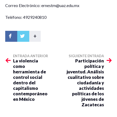
Correo Electrónico: ernestm@uaz.edu.mx
Teléfono: 4929240810
+
ENTRADA ANTERIOR
SIGUIENTE ENTRADA
La violencia
Participación
como
política y
herramienta de
juventud. Análisis
control social
cualitativo sobre
dentro del
ciudadanía y
capitalismo
actividades
contemporáneo
políticas de los
en México
jóvenes de
Zacatecas