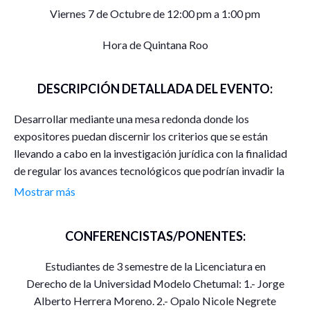
Viernes 7 de Octubre de 12:00 pm a 1:00 pm
Hora de Quintana Roo
DESCRIPCIÓN DETALLADA DEL EVENTO:
Desarrollar mediante una mesa redonda donde los
expositores puedan discernir los criterios que se están
llevando a cabo en la investigación jurídica con la finalidad
de regular los avances tecnológicos que podrían invadir la
esfera de privacidad de los pensamientos de las personas e
Mostrar más
impactar de manera sustancial en la humanidad.
CONFERENCISTAS/PONENTES:
Estudiantes de 3 semestre de la Licenciatura en
Derecho de la Universidad Modelo Chetumal: 1.- Jorge
Alberto Herrera Moreno. 2.- Opalo Nicole Negrete