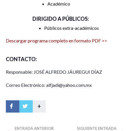
Académico
Inversión público – privada para la gestión eficiente de agua
DIRIGIDO A PÚBLICOS:
Felipe Flores Vichi / Universidad Autónoma de Quintana
Públicos extra-académicos
Roo
Descargar programa completo en formato PDF >>
Gestión del Agua Sostenible Aplicada en Tiempos de Crisis
CONTACTO:
Hídrica, en tres metrópolis
Responsable: JOSÉ ALFREDO JÁUREGUI DÍAZ
Gerardo Trinidad Juárez Ramírez / UANL – Facultad de
Correo Electrónico: alfjadi@yahoo.com.mx
Ingeniería
José Alfredo Jáuregui Díaz / UANL -Instituto de
+
Investigaciones Sociales –FFyL
Felipe Flores Vichi / Universidad Autónoma de Quintana
Roo
ENTRADA ANTERIOR
SIGUIENTE ENTRADA