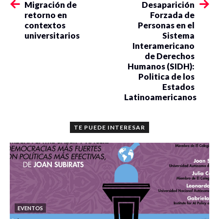
Migración de
Desaparición
retorno en
Forzada de
contextos
Personas en el
universitarios
Sistema
Retos y desafíos que enfrenta la gestión de agua en Nuevo
Interamericano
León
de Derechos
Humanos (SIDH):
Hipólito Villanueva Hernández / UANL -Instituto de
Politica de los
Investigaciones Sociales –FFyL
Estados
Latinoamericanos
Yosi Cortes Blanco / UANL -Instituto de Investigaciones
Sociales –FFyL
TE PUEDE INTERESAR
José Alfredo Jáuregui Díaz / UANL -Instituto de
Investigaciones Sociales –FFyL
Hidropolítica en Jalcomulco, Veracruz
EVENTOS
Rodrigo Tovar Cabañas – Consultor externo