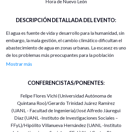
Hora de Nuevo León
DESCRIPCIÓN DETALLADA DEL EVENTO:
El agua es fuente de vida y desarrollo para la humanidad, sin
embargo, la mala gestión, el cambio climático dificultan el
abastecimiento de agua en zonas urbanas. La escasez es uno
de los problemas más preocupantes para la población
mundial, la falta de agua amenaza el desarrollo
Mostrar más
socioeconómico futuro de no realizarse una buena gestión
del vital líquido.
CONFERENCISTAS/PONENTES:
Esta mesa se exponen cuatro ponencias que describen
Felipe Flores Vichi (Universidad Autónoma de
desde diferentes aristas problema del desabasto de agua, al
Quintana Roo)/Gerardo Trinidad Juárez Ramírez
resaltar la importancia de una buena gestión para sortear de
(UANL - Facultad de Ingeniería)/José Alfredo Jáuregui
manera exitosa la crisis hídrica actual, ocasionada por la
Díaz (UANL -Instituto de Investigaciones Sociales –
falta de planeación, demanda creciente de la población, la
FFyL)/Hipólito Villanueva Hernández (UANL -Instituto
industria y el cambio climático.