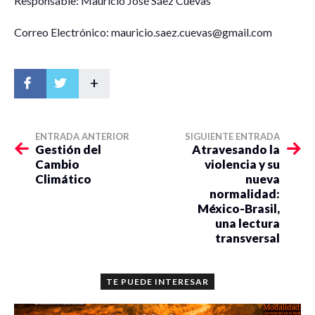
Responsable: Mauricio José Sáez Cuevas
Correo Electrónico: mauricio.saez.cuevas@gmail.com
+
ENTRADA ANTERIOR
SIGUIENTE ENTRADA
Gestión del
Atravesando la
Cambio
violencia y su
Climático
nueva
normalidad:
México-Brasil,
una lectura
transversal
TE PUEDE INTERESAR