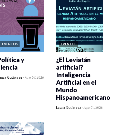
EVENTOS
EVENTOS
olítica y
¿El Leviatán
ciencia
artificial?
Inteligencia
0 veces compartido
aura Gutiérrez
-
Ago 07, 2026
Artificial en el
403 vistas
Mundo
Hispanoamericano
0 veces compartido
Laura Gutiérrez
-
Ago 07, 2026
417 vistas