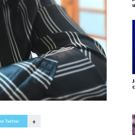
u
J
c
+
en Twitter