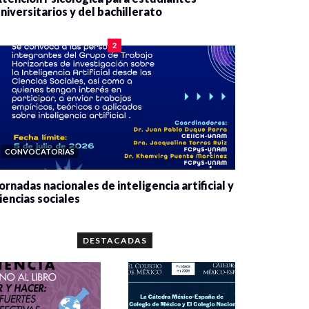
niversitarios y del bachillerato
0 veces compartido
2084 vistas
2
CONVOCATORIAS
ornadas nacionales de inteligencia artificial y
iencias sociales
0 veces compartido
5667 vistas
DESTACADAS