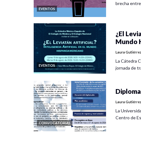
brecha entre
EVENTOS
¿El Levia
Mundo H
Laura Gutiérre
La Cátedra C
EVENTOS
jornada de tra
Diplomad
Laura Gutiérre
La Universid
Centro de Es
CONVOCATORIAS