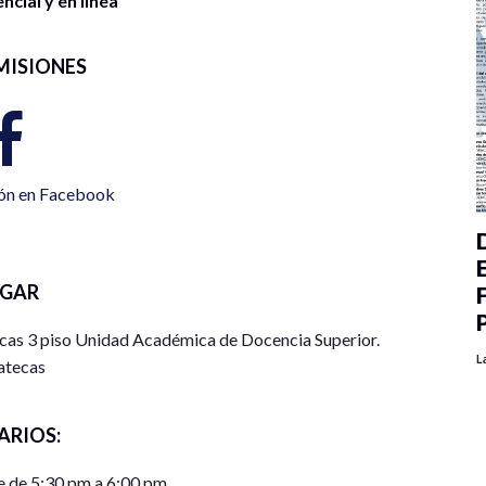
cial y en línea
MISIONES
ión en Facebook
UGAR
icas 3 piso Unidad Académica de Docencia Superior.
L
atecas
ARIOS:
 de 5:30 pm a 6:00 pm