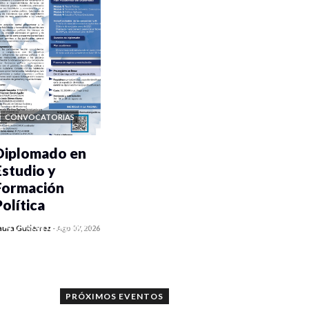
CONVOCATORIAS
Diplomado en
Estudio y
Formación
Política
0 veces compartido
aura Gutiérrez
-
Ago 07, 2026
1171 vistas
PRÓXIMOS EVENTOS