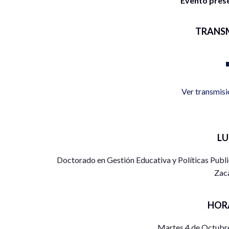
Evento presen
TRANS
Ver transmis
L
Doctorado en Gestión Educativa y Políticas Publ
Zac
HOR
Martes 4 de Octubre