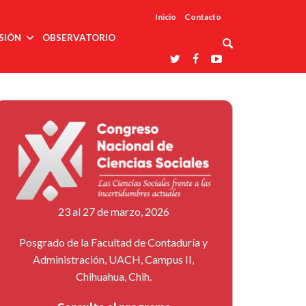
Inicio
Contacto
SIÓN
OBSERVATORIO
Asociaciones
udios
profesionales
onales
Grupos de
Reconoce
arrollo
trabajo
ar
La UDUALC
rcultural
os
A La
Redes
Universidad
cación
temáticas
De México
odología
Laboratorios
tico
En Su 475
as ciencias
Aniversario
nacionales
ales
Entidades
afines
d pública
23 al 27 de marzo, 2026
ajo social
ismo
Posgrado de la Facultad de Contaduría y
Administración, UACH, Campus II,
Chihuahua, Chih.