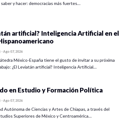
 saber y hacer: democracias más fuertes…
tán artificial? Inteligencia Artificial en el
ispanoamericano
z
-
Ago 07, 2026
átedra México-España tiene el gusto de invitar a su próxima
bajo: ¿El Leviatán artificial? Inteligencia Artificial…
o en Estudio y Formación Política
z
-
Ago 07, 2026
ad Autónoma de Ciencias y Artes de Chiapas, a través del
tudios Superiores de México y Centroamérica…