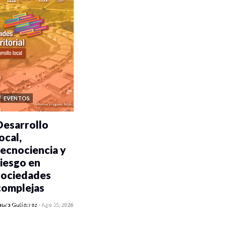
EVENTOS
Desarrollo
ocal,
tecnociencia y
riesgo en
sociedades
complejas
0 veces compartido
aura Gutiérrez
-
Ago 05, 2026
354 vistas