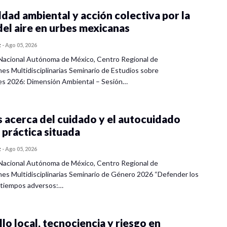
dad ambiental y acción colectiva por la
del aire en urbes mexicanas
z
-
Ago 05, 2026
Nacional Autónoma de México, Centro Regional de
nes Multidisciplinarias Seminario de Estudios sobre
es 2026: Dimensión Ambiental – Sesión…
 acerca del cuidado y el autocuidado
 práctica situada
z
-
Ago 05, 2026
Nacional Autónoma de México, Centro Regional de
nes Multidisciplinarias Seminario de Género 2026 “Defender los
 tiempos adversos:…
lo local, tecnociencia y riesgo en