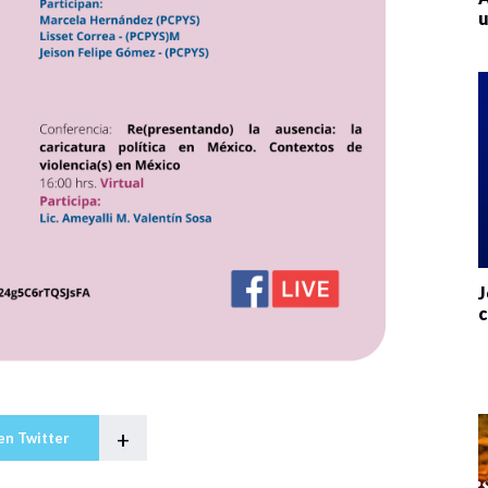
u
J
c
+
en Twitter