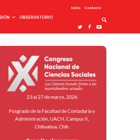
Inicio
Contacto
SIÓN
OBSERVATORIO
Asociaciones
udios
profesionales
onales
Grupos de
Reconoce
arrollo
trabajo
ar
La UDUALC
rcultural
os
A La
Redes
Universidad
cación
temáticas
De México
odología
Laboratorios
tico
En Su 475
as ciencias
Aniversario
nacionales
ales
Entidades
afines
d pública
23 al 27 de marzo, 2026
ajo social
ismo
Posgrado de la Facultad de Contaduría y
Administración, UACH, Campus II,
Chihuahua, Chih.