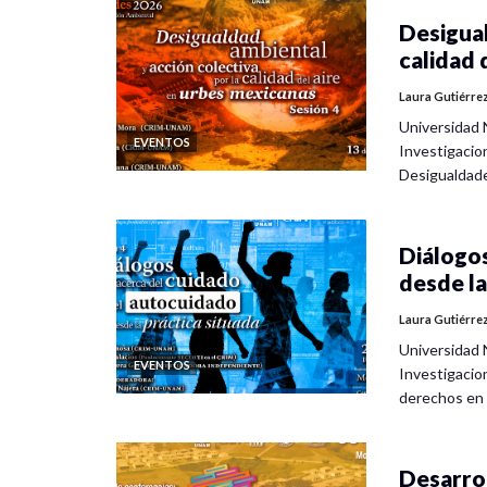
Desigual
calidad 
Laura Gutiérre
Universidad 
EVENTOS
Investigacio
Desigualdad
Diálogos
desde la
Laura Gutiérre
Universidad 
EVENTOS
Investigacio
derechos en
Desarrol