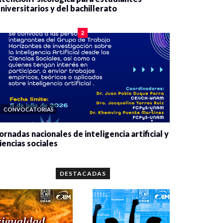
niversitarios y del bachillerato
0 veces compartido
2078 vistas
2
CONVOCATORIAS
ornadas nacionales de inteligencia artificial y
iencias sociales
0 veces compartido
5657 vistas
DESTACADAS