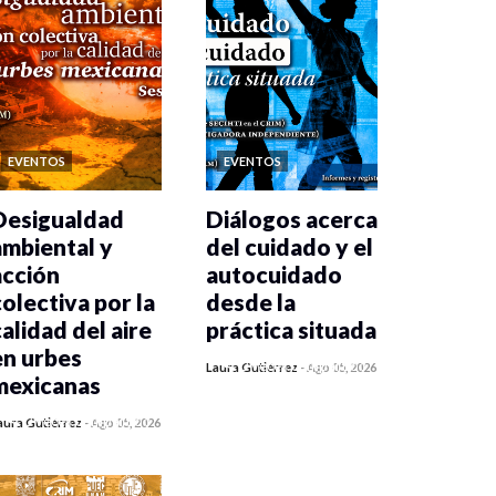
EVENTOS
EVENTOS
Desigualdad
Diálogos acerca
ambiental y
del cuidado y el
acción
autocuidado
colectiva por la
desde la
calidad del aire
práctica situada
en urbes
0 veces compartido
Laura Gutiérrez
-
Ago 05, 2026
mexicanas
411 vistas
0 veces compartido
aura Gutiérrez
-
Ago 05, 2026
413 vistas