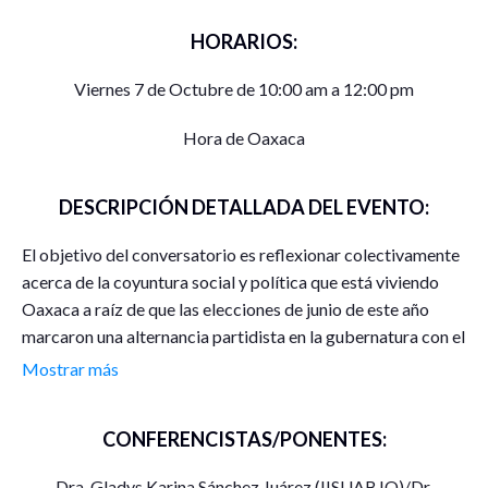
HORARIOS:
Viernes 7 de Octubre de 10:00 am a 12:00 pm
Hora de Oaxaca
DESCRIPCIÓN DETALLADA DEL EVENTO:
El objetivo del conversatorio es reflexionar colectivamente
acerca de la coyuntura social y política que está viviendo
Oaxaca a raíz de que las elecciones de junio de este año
marcaron una alternancia partidista en la gubernatura con el
triunfo de Morena y su candidato. El gobernador electo
Mostrar más
anuncia que con su gobierno finalmente llegará la 4T al
estado; sin embargo, es bien sabido que el gobernador
CONFERENCISTAS/PONENTES:
saliente mantuvo una estrecha colaboración con el
presidente de la república, facilitando y promoviendo
Dra. Gladys Karina Sánchez Juárez (IISUABJO)/Dr.