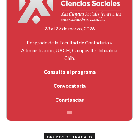
23 al 27 de marzo, 2026
Posgrado de la Facultad de Contaduría y
Administración, UACH, Campus II, Chihuahua,
Chih.
Consulta el programa
Convocatoria
Constancias
GRUPOS DE TRABAJO