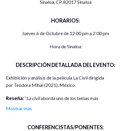
Sinaloa, CP. 82017 Sinaloa
HORARIOS:
Jueves 6 de Octubre de 12:00 pm a 2:00 pm
Hora de Sinaloa
DESCRIPCIÓN DETALLADA DEL EVENTO:
Exhibición y análisis de la película La Civil dirigida
por Teodora Mihai (2021), México.
Reseña:
“
La civil
aborda uno de los temas más
problemáticos en el México contemporáneo: la inseguridad
Mostrar más
y el narcotráfico, desde el punto de vista de su protagonista
Cielo, una madre cuya hija, Laura, es secuestrada y en afán
CONFERENCISTAS/PONENTES:
por rescatarla hace lo posible por encontrarla. Basada en