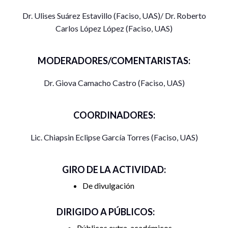
hechos reales,
La civil
va desde la desaparición forzada de
Dr. Ulises Suárez Estavillo (Faciso, UAS)/ Dr. Roberto
Laura, hasta el involucramiento de Cielo en el ejército
Carlos López López (Faciso, UAS)
mexicano en búsqueda de sus secuestradores; pasando por
una clara representación de la realidad del contexto actual
en el cual está sumergido el país desde hace ya más de una
MODERADORES/COMENTARISTAS:
década”. CINEPREMIER.
Dr. Giova Camacho Castro (Faciso, UAS)
COORDINADORES:
Lic. Chiapsin Eclipse García Torres (Faciso, UAS)
GIRO DE LA ACTIVIDAD:
De divulgación
DIRIGIDO A PÚBLICOS:
Públicos extra-académicos