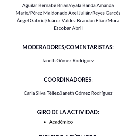
con la participación de los alumnos de 7mo semestre de la
Aguilar Bernabé Brian/Ayala Banda Amanda
Licenciatura en Contaduría.
Marie/Pérez Maldonado Axel Julián/Reyes Garcés
Ángel Gabriel/Juárez Valdez Brandon Elian/Mora
coordina:
Escobar Abril
Mtra. Carla Silva Tellez
MODERADORES/COMENTARISTAS:
Mtra. en G.A.P. Janeth Gómez Rodríguez
Janeth Gómez Rodríguez
COORDINADORES:
Carla Silva Téllez/Janeth Gómez Rodríguez
GIRO DE LA ACTIVIDAD:
Académico