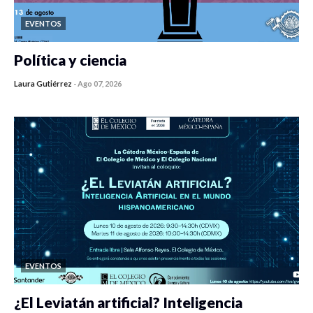
EVENTOS
Política y ciencia
Laura Gutiérrez
-
Ago 07, 2026
0 veces compartido
417 vistas
EVENTOS
¿El Leviatán artificial? Inteligencia