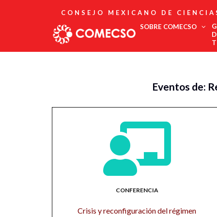
CONSEJO MEXICANO DE CIENCIA
G
SOBRE COMECSO
D
T
Afiliación
Asociados
Eventos de: R
Directorio
Estatutos
Fundadores
Publicaciones
Comité Editorial
Boletín
CONFERENCIA
Crisis y reconfiguración del régimen