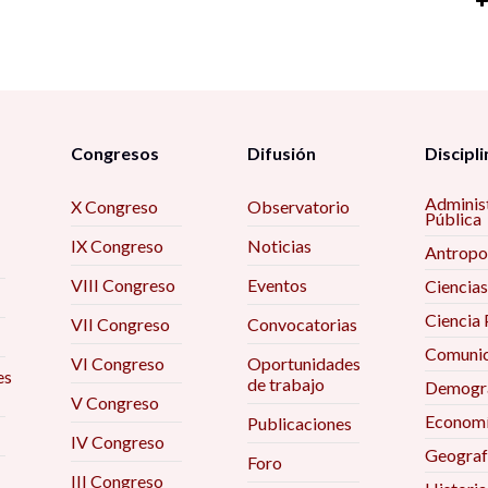
L
9
Ex
e
P
¿Q
ci
d
El
pr
e
F
d
in
La
Po
La
A
Congresos
Difusión
Discipli
E
9
mi
Tr
ma
M
d
Adminis
X Congreso
Observatorio
E
Pública
E
p
5t
IX Congreso
Noticias
j
Antropo
La
An
So
Z
ps
VIII Congreso
Eventos
Ex
Ciencias
La
a
Tr
Ciencia 
re
VII Congreso
Convocatorias
R
A
l
Comunic
In
eu
VI Congreso
Oportunidades
E
F
C
es
de trabajo
M
Demogra
cu
re
V Congreso
Vi
Econom
Publicaciones
po
Pa
IV Congreso
P
d
Geograf
Un
Foro
me
fr
III Congreso
Mé