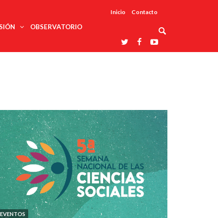
Inicio
Contacto
SIÓN
OBSERVATORIO
Asociaciones
udios
profesionales
onales
Grupos de
Reconoce
arrollo
trabajo
ar
La UDUALC
rcultural
os
A La
Redes
Universidad
cación
temáticas
De México
odología
Laboratorios
tico
En Su 475
as ciencias
Aniversario
nacionales
ales
Entidades
afines
d pública
ajo social
ismo
EVENTOS