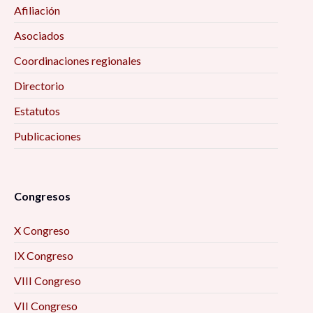
Feminismos y masculinidades: Mitos y
Afiliación
realidades, 10:00 am
Asociados
Emociones y política contenciosa I, 10:00 am
Coordinaciones regionales
Directorio
Empleo informal en México, 10:00 am
Estatutos
Publicaciones
1er Coloquio Internacional para Jóvenes
Investigador@s sobre Emociones y Activismos
de Base, 10:00 am
Congresos
Sexualidad Digital: Sexting en la juventud de
Torreón, Coahuila, 10:00 am
X Congreso
IX Congreso
La protección ambiental y los desafíos
VIII Congreso
económicos en la agenda pública de Jalisco,
10:00 am
VII Congreso