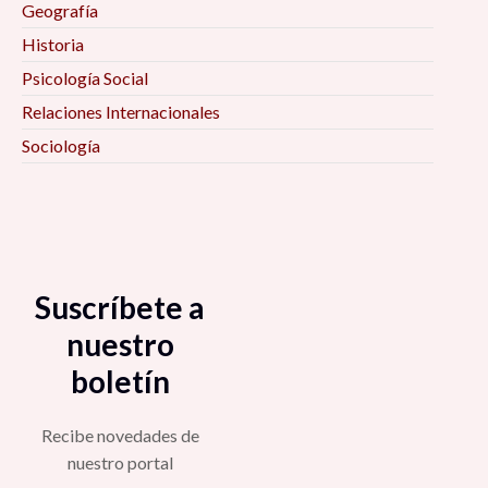
Geografía
la industria del vino. Retos y perspectivas, 11:00
Historia
am
Psicología Social
Las nanotecnologías en México, 11:00 am
Relaciones Internacionales
Sociología
El manejo y gestión del recurso hídrico para el
consumo dentro del ámbito doméstico y
agrícola en el municipio de Villa Gonzales
Ortega, Zacatecas, 11:00 am
Suscríbete a
El territorio y el espacio como categorías
analíticas en la investigación social, 11:00 am
nuestro
boletín
La pérdida de identidad histórica de los
habitantes del Centro Histórico de la Ciudad de
Recibe novedades de
Zacatecas como factor de despoblamiento, la
nuestro portal
situación durante los años 2002-2022, 11:15 am