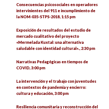
Desapariciones Forzadas en México, una mirada
Representaciones Sociales e Imaginarios
Consecuencias psicosociales en operadores
desde el Cine, 7:30 pm
Colectivos de expresiones culturales urbanas
intervinientes del 911 e incumplimiento de
en Mazatlán: Freestyle, Kpop, Danza Urbana,
la NOM-035-STPS-2018, 1:15 pm
Diagnóstico comunitario participativo como
6:30 pm
recurso para la investigación social, 7:30 pm
Exposición de resultados del estudio de
mercado cualitativo del proyecto
«Mermelada Kuxtal: una alternativa
saludable con identidad cultural»., 2:30 pm
Narrativas Pedagógicas en tiempos de
COVID, 3:00 pm
La intervención y el trabajo con juventudes
en contextos de pandemia y encierro:
cultura y educación, 3:00 pm
Resiliencia comunitaria y reconstrucción del