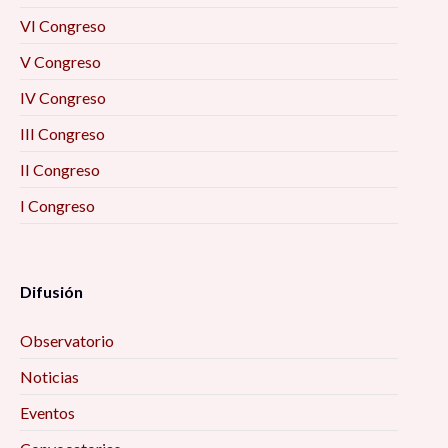
VI Congreso
Breve reflexión sobre por qué abolir la
V Congreso
prostitución, 10:00 am
IV Congreso
Trabajadoras domésticas. Apuntes teóricos y
III Congreso
resultados de un estudio de caso en Zacatecas,
10:00 am
II Congreso
I Congreso
El proyecto de investigación desde la
experiencia del investigador, 10:00 am
Difusión
Un foro para cuidar, 10:00 am
Observatorio
Arañas, plantas y bebidas para curar el Tifus.
Noticias
Las respuestas de la gente a la epidemia de
1891-1893 en San Luis Potosí, 10:00 am
Eventos