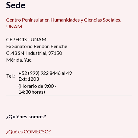
Sede
am
Centro Peninsular en Humanidades y Ciencias Sociales,
Educación sexual responsable en los jóvenes
UNAM
adolescentes del estado de Zacatecas, 9:00 am
CEPHCIS - UNAM
Ex Sanatorio Rendón Peniche
Argumentos a favor y en contra de la eutanasia,
C. 43 SN, Industrial, 97150
9:15 am
Mérida, Yuc.
+52 (999) 922 8446 al 49
Violencia sexual infantil en zonas rurales
Tel.:
Ext: 1203
dentro del estado de Zacatecas, 9:30 am
(Horario de 9:00 -
14:30 horas)
Migración femenina, 9:45 am
Contexto social del Juvenicidio: Entre la
¿Quiénes somos?
violencia y la desesperanza, 10:00 am
¿Qué es COMECSO?