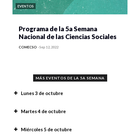
EVENTOS
Programa de la 5a Semana
Nacional de las Ciencias Sociales
COMECSO
-
Sep 12, 2022
MÁS EVENTOS DE LA 5A SEMANA
Lunes 3 de octubre
Exposición de carteles científicos de
Martes 4 de octubre
Investigación en Comunicación, 8:30 am
8vo. Jornada de Sociología 2022: Encrucijadas y
Miércoles 5 de octubre
Mensaje de bienvenida a la 5a Semana Nacional
Resiliencias sociales, 9:00 am
de las Ciencias Sociales, 9:00 am